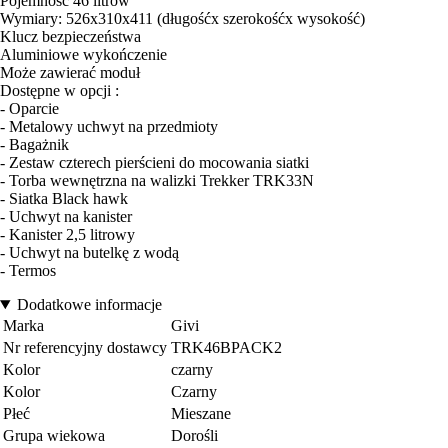
Pojemność 46 litrów
Wymiary: 526x310x411 (długośćx szerokośćx wysokość)
Klucz bezpieczeństwa
Aluminiowe wykończenie
Może zawierać moduł
Dostępne w opcji :
- Oparcie
- Metalowy uchwyt na przedmioty
- Bagażnik
- Zestaw czterech pierścieni do mocowania siatki
- Torba wewnętrzna na walizki Trekker TRK33N
- Siatka Black hawk
- Uchwyt na kanister
- Kanister 2,5 litrowy
- Uchwyt na butelkę z wodą
- Termos
Dodatkowe informacje
Marka
Givi
Nr referencyjny dostawcy
TRK46BPACK2
Kolor
czarny
Kolor
Czarny
Płeć
Mieszane
Grupa wiekowa
Dorośli