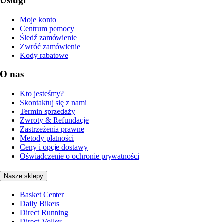
Usługi
Moje konto
Centrum pomocy
Śledź zamówienie
Zwróć zamówienie
Kody rabatowe
O nas
Kto jesteśmy?
Skontaktuj się z nami
Termin sprzedaży
Zwroty & Refundacje
Zastrzeżenia prawne
Metody płatności
Ceny i opcje dostawy
Oświadczenie o ochronie prywatności
Nasze sklepy
Basket Center
Daily Bikers
Direct Running
Direct-Volley