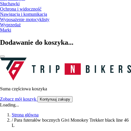
Słuchawki
Ochrona i widoczność
Nawigacja i komunikacja
Wyposażenie motocyklisty
Wyprzedaż
Marki
Dodawanie do koszyka...
Suma częściowa koszyka
Zobacz mój koszyk
Kontynuuj zakupy
Loading...
Strona główna
/
Para futerałów bocznych Givi Monokey Trekker black line 46
L