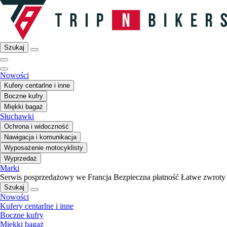
Szukaj
Nowości
Kufery centarlne i inne
Boczne kufry
Miękki bagaż
Słuchawki
Ochrona i widoczność
Nawigacja i komunikacja
Wyposażenie motocyklisty
Wyprzedaż
Marki
Serwis posprzedażowy we Francja
Bezpieczna płatność
Łatwe zwroty
Szukaj
Nowości
Kufery centarlne i inne
Boczne kufry
Miękki bagaż