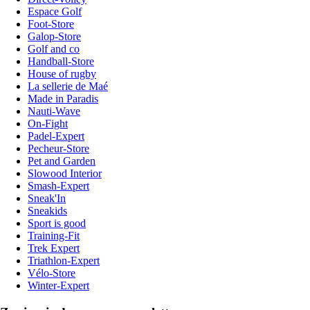
Espace Golf
Foot-Store
Galop-Store
Golf and co
Handball-Store
House of rugby
La sellerie de Maé
Made in Paradis
Nauti-Wave
On-Fight
Padel-Expert
Pecheur-Store
Pet and Garden
Slowood Interior
Smash-Expert
Sneak'In
Sneakids
Sport is good
Training-Fit
Trek Expert
Triathlon-Expert
Vélo-Store
Winter-Expert