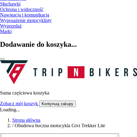
Słuchawki
Ochrona i widoczność
Nawigacja i komunikacja
Wyposażenie motocyklisty
Wyprzedaż
Marki
Dodawanie do koszyka...
Suma częściowa koszyka
Zobacz mój koszyk
Kontynuuj zakupy
Loading...
Strona główna
/
Obudowa boczna motocykla Givi Trekker Lite