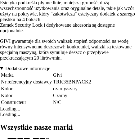
Estetyka podkreśla płynne linie, mniejszą grubość, dużą
wszechstronność użytkowania oraz oryginalne detale, takie jak wzór
użyty na pokrywie, który "zakotwicza" estetyczny dodatek z szarego
plastiku na 4 bokach.
Zamek Security Lock i dedykowane akcesoria są dostępne
opcjonalnie.
GIVI gwarantuje dla swoich walizek stopień odporności na wodę
równy intensywnemu deszczowi; konkretniej, walizki są testowane
specjalną maszyną, która symuluje deszcz o przepływie
przekraczającym 20 litrów/min.
Dodatkowe informacje
Marka
Givi
Nr referencyjny dostawcy
TRK35BNPACK2
Kolor
czarny/szary
Kolor
Czarny
Constructeur
N/C
Loading...
Loading...
Wszystkie nasze marki