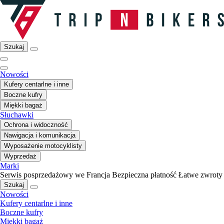
Szukaj
Nowości
Kufery centarlne i inne
Boczne kufry
Miękki bagaż
Słuchawki
Ochrona i widoczność
Nawigacja i komunikacja
Wyposażenie motocyklisty
Wyprzedaż
Marki
Serwis posprzedażowy we Francja
Bezpieczna płatność
Łatwe zwroty
Szukaj
Nowości
Kufery centarlne i inne
Boczne kufry
Miękki bagaż