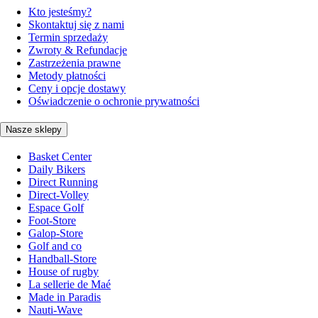
Kto jesteśmy?
Skontaktuj się z nami
Termin sprzedaży
Zwroty & Refundacje
Zastrzeżenia prawne
Metody płatności
Ceny i opcje dostawy
Oświadczenie o ochronie prywatności
Nasze sklepy
Basket Center
Daily Bikers
Direct Running
Direct-Volley
Espace Golf
Foot-Store
Galop-Store
Golf and co
Handball-Store
House of rugby
La sellerie de Maé
Made in Paradis
Nauti-Wave