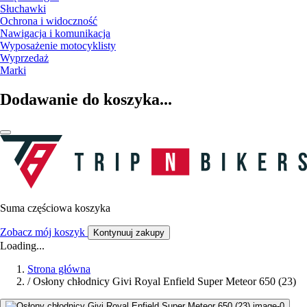
Słuchawki
Ochrona i widoczność
Nawigacja i komunikacja
Wyposażenie motocyklisty
Wyprzedaż
Marki
Dodawanie do koszyka...
Suma częściowa koszyka
Zobacz mój koszyk
Kontynuuj zakupy
Loading...
Strona główna
/
Osłony chłodnicy Givi Royal Enfield Super Meteor 650 (23)