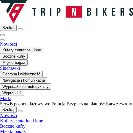
Szukaj
Nowości
Kufery centarlne i inne
Boczne kufry
Miękki bagaż
Słuchawki
Ochrona i widoczność
Nawigacja i komunikacja
Wyposażenie motocyklisty
Wyprzedaż
Marki
Serwis posprzedażowy we Francja
Bezpieczna płatność
Łatwe zwroty
Szukaj
Nowości
Kufery centarlne i inne
Boczne kufry
Miękki bagaż