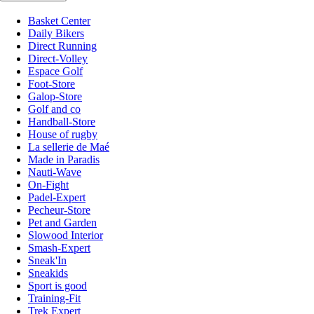
Basket Center
Daily Bikers
Direct Running
Direct-Volley
Espace Golf
Foot-Store
Galop-Store
Golf and co
Handball-Store
House of rugby
La sellerie de Maé
Made in Paradis
Nauti-Wave
On-Fight
Padel-Expert
Pecheur-Store
Pet and Garden
Slowood Interior
Smash-Expert
Sneak'In
Sneakids
Sport is good
Training-Fit
Trek Expert