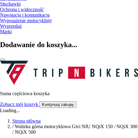
Słuchawki
Ochrona i widoczność
Nawigacja i komunikacja
Wyposażenie motocyklisty
Wyprzedaż
Marki
Dodawanie do koszyka...
Suma częściowa koszyka
Zobacz mój koszyk
Kontynuuj zakupy
Loading...
Strona główna
/
Walizka górna motocyklowa Givi NIU NQiX 150 / NQiX 300
/ NQiX 500