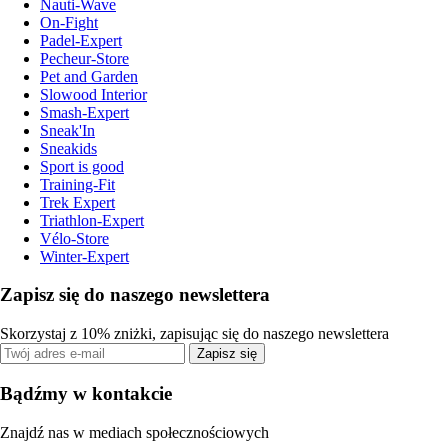
Nauti-Wave
On-Fight
Padel-Expert
Pecheur-Store
Pet and Garden
Slowood Interior
Smash-Expert
Sneak'In
Sneakids
Sport is good
Training-Fit
Trek Expert
Triathlon-Expert
Vélo-Store
Winter-Expert
Zapisz się do naszego newslettera
Skorzystaj z 10% zniżki, zapisując się do naszego newslettera
Zapisz się
Bądźmy w kontakcie
Znajdź nas w mediach społecznościowych