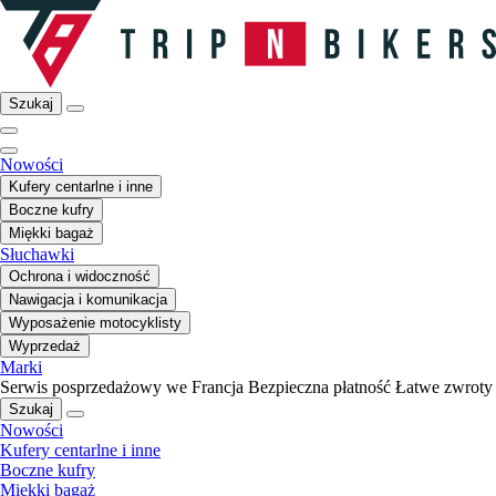
Szukaj
Nowości
Kufery centarlne i inne
Boczne kufry
Miękki bagaż
Słuchawki
Ochrona i widoczność
Nawigacja i komunikacja
Wyposażenie motocyklisty
Wyprzedaż
Marki
Serwis posprzedażowy we Francja
Bezpieczna płatność
Łatwe zwroty
Szukaj
Nowości
Kufery centarlne i inne
Boczne kufry
Miękki bagaż