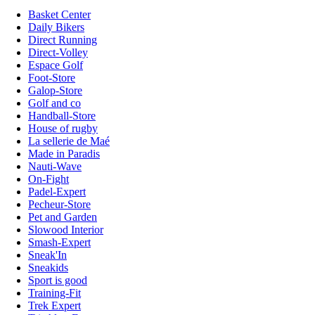
Basket Center
Daily Bikers
Direct Running
Direct-Volley
Espace Golf
Foot-Store
Galop-Store
Golf and co
Handball-Store
House of rugby
La sellerie de Maé
Made in Paradis
Nauti-Wave
On-Fight
Padel-Expert
Pecheur-Store
Pet and Garden
Slowood Interior
Smash-Expert
Sneak'In
Sneakids
Sport is good
Training-Fit
Trek Expert