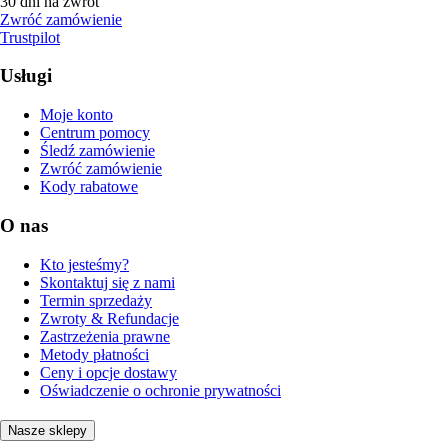
30 dni na zwrot
Zwróć zamówienie
Trustpilot
Usługi
Moje konto
Centrum pomocy
Śledź zamówienie
Zwróć zamówienie
Kody rabatowe
O nas
Kto jesteśmy?
Skontaktuj się z nami
Termin sprzedaży
Zwroty & Refundacje
Zastrzeżenia prawne
Metody płatności
Ceny i opcje dostawy
Oświadczenie o ochronie prywatności
Nasze sklepy