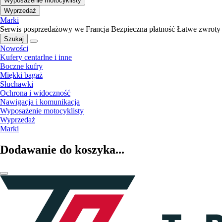
Wyposażenie motocyklisty
Wyprzedaż
Marki
Serwis posprzedażowy we Francja
Bezpieczna płatność
Łatwe zwroty
Szukaj
Nowości
Kufery centarlne i inne
Boczne kufry
Miękki bagaż
Słuchawki
Ochrona i widoczność
Nawigacja i komunikacja
Wyposażenie motocyklisty
Wyprzedaż
Marki
Dodawanie do koszyka...