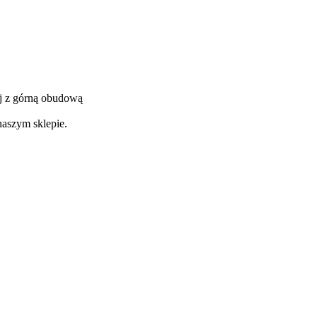
j z górną obudową
naszym sklepie.