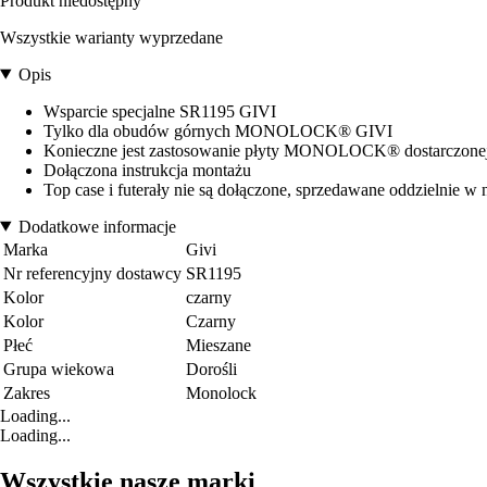
Produkt niedostępny
Wszystkie warianty wyprzedane
Opis
Wsparcie specjalne SR1195 GIVI
Tylko dla obudów górnych MONOLOCK® GIVI
Konieczne jest zastosowanie płyty MONOLOCK® dostarczone
Dołączona instrukcja montażu
Top case i futerały nie są dołączone, sprzedawane oddzielnie w 
Dodatkowe informacje
Marka
Givi
Nr referencyjny dostawcy
SR1195
Kolor
czarny
Kolor
Czarny
Płeć
Mieszane
Grupa wiekowa
Dorośli
Zakres
Monolock
Loading...
Loading...
Wszystkie nasze marki