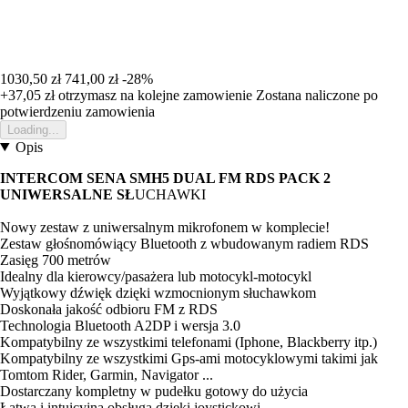
1030,50 zł
741,00 zł
-28%
+37,05 zł
otrzymasz na kolejne zamowienie
Zostana naliczone po
potwierdzeniu zamowienia
Loading...
Opis
INTERCOM SENA SMH5 DUAL FM RDS PACK 2
UNIWERSALNE SŁ
UCHAWKI
Nowy zestaw z uniwersalnym mikrofonem w komplecie!
Zestaw głośnomówiący Bluetooth z wbudowanym radiem RDS
Zasięg 700 metrów
Idealny dla kierowcy/pasażera lub motocykl-motocykl
Wyjątkowy dźwięk dzięki wzmocnionym słuchawkom
Doskonała jakość odbioru FM z RDS
Technologia Bluetooth A2DP i wersja 3.0
Kompatybilny ze wszystkimi telefonami (Iphone, Blackberry itp.)
Kompatybilny ze wszystkimi Gps-ami motocyklowymi takimi jak
Tomtom Rider, Garmin, Navigator ...
Dostarczany kompletny w pudełku gotowy do użycia
Łatwa i intuicyjna obsługa dzięki joystickowi