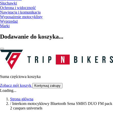
Słuchawki
Ochrona i widoczność
Nawigacja i komunikacja
Wyposażenie motocyklisty
Wyprzedaż
Marki
Dodawanie do koszyka...
Suma częściowa koszyka
Zobacz mój koszyk
Kontynuuj zakupy
Loading...
Strona główna
/
Interkom motocyklowy Bluetooth Sena SMH5 DUO FM pack
2 casques universels