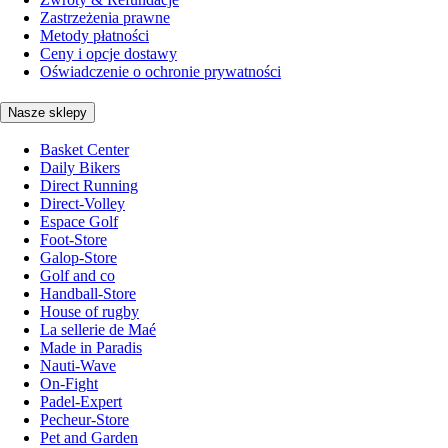
Zastrzeżenia prawne
Metody płatności
Ceny i opcje dostawy
Oświadczenie o ochronie prywatności
Nasze sklepy
Basket Center
Daily Bikers
Direct Running
Direct-Volley
Espace Golf
Foot-Store
Galop-Store
Golf and co
Handball-Store
House of rugby
La sellerie de Maé
Made in Paradis
Nauti-Wave
On-Fight
Padel-Expert
Pecheur-Store
Pet and Garden