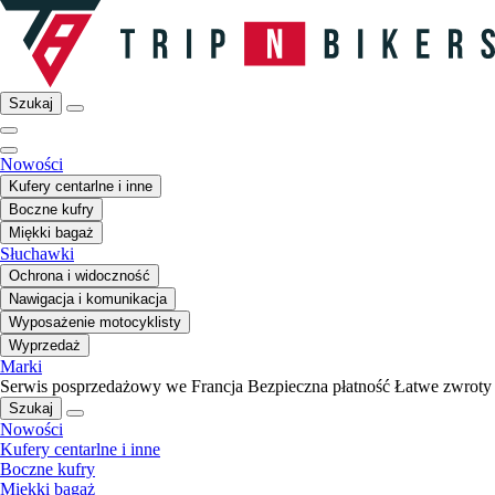
Szukaj
Nowości
Kufery centarlne i inne
Boczne kufry
Miękki bagaż
Słuchawki
Ochrona i widoczność
Nawigacja i komunikacja
Wyposażenie motocyklisty
Wyprzedaż
Marki
Serwis posprzedażowy we Francja
Bezpieczna płatność
Łatwe zwroty
Szukaj
Nowości
Kufery centarlne i inne
Boczne kufry
Miękki bagaż