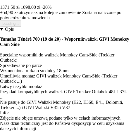
1371,50 zł
1098,00 zł
-20%
+54,90 zł
otrzymasz na kolejne zamowienie
Zostana naliczone po
potwierdzeniu zamowienia
Loading...
Opis
Yamaha Ténérè 700 (19 do 20) - Wspornik
walizki
GIVI Monokey
Cam-Side
Specjalne wsporniki do walizek Monokey Cam-Side (Trekker
Outback)
Sprzedawane po parze
Wzmocniona rurka o średnicy 18mm
Umożliwia montaż GIVI walizek Monokey Cam-Side (Trekker
Outback ...)
Łatwy i szybki montaż
Przykład kompatybilnych walizek GIVI: Trekker Outabck 48L i 37L
...
Nie pasuje do GIVI Walizki Monokey (E22, E360, E41, Dolomiti,
Trekker ...) i GIVI Walizki V35 i V37
Info:
Zdjęcie nie objęte umową podane tylko w celach informacyjnych
Nasz dział techniczny jest do Państwa dyspozycji w celu uzyskania
dalszych informacji