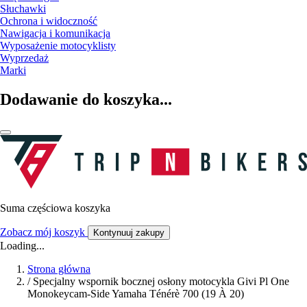
Słuchawki
Ochrona i widoczność
Nawigacja i komunikacja
Wyposażenie motocyklisty
Wyprzedaż
Marki
Dodawanie do koszyka...
Suma częściowa koszyka
Zobacz mój koszyk
Kontynuuj zakupy
Loading...
Strona główna
/
Specjalny wspornik bocznej osłony motocykla Givi Pl One
Monokeycam-Side Yamaha Ténérè 700 (19 À 20)