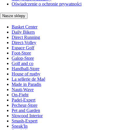
Oświadczenie o ochronie prywatności
Nasze sklepy
Basket Center
Daily Bikers
Direct Running
Direct-Volley
Espace Golf
Foot-Store
Galop-Store
Golf and co
Handball-Store
House of rugby
La sellerie de Maé
Made in Paradis
Nauti-Wave
On-Fight
Padel-Expert
Pecheur-Store
Pet and Garden
Slowood Interior
Smash-Expert
Sneak'In