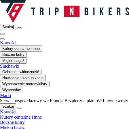
Szukaj
Nowości
Kufery centarlne i inne
Boczne kufry
Miękki bagaż
Słuchawki
Ochrona i widoczność
Nawigacja i komunikacja
Wyposażenie motocyklisty
Wyprzedaż
Marki
Serwis posprzedażowy we Francja
Bezpieczna płatność
Łatwe zwroty
Szukaj
Nowości
Kufery centarlne i inne
Boczne kufry
Miękki bagaż