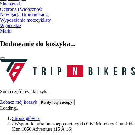
Słuchawki
Ochrona i widoczność
Nawigacja i komunikacja
Wyposażenie motocyklisty
Wyprzedaż
Marki
Dodawanie do koszyka...
Suma częściowa koszyka
Zobacz mój koszyk
Kontynuuj zakupy
Loading...
Strona główna
/
Wspornik kufra bocznego motocykla Givi Monokey Cam-Side
Ktm 1050 Adventure (15 À 16)