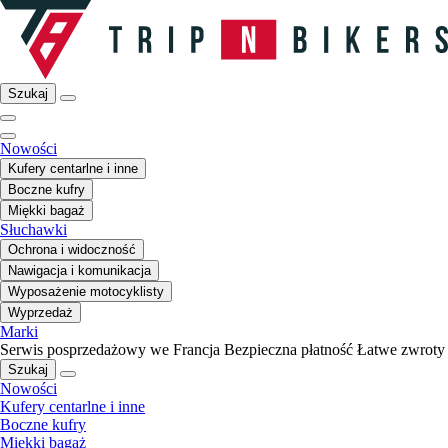
Szukaj
Nowości
Kufery centarlne i inne
Boczne kufry
Miękki bagaż
Słuchawki
Ochrona i widoczność
Nawigacja i komunikacja
Wyposażenie motocyklisty
Wyprzedaż
Marki
Serwis posprzedażowy we Francja
Bezpieczna płatność
Łatwe zwroty
Szukaj
Nowości
Kufery centarlne i inne
Boczne kufry
Miękki bagaż