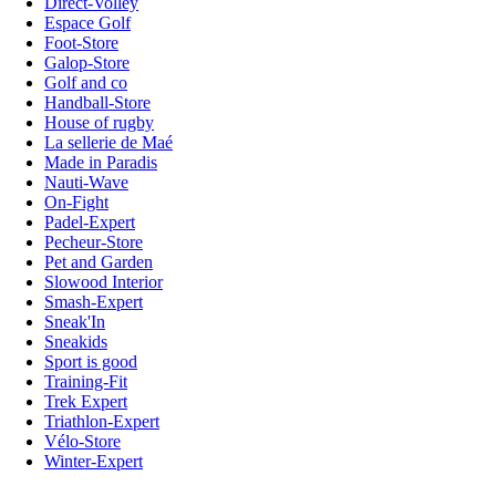
Direct-Volley
Espace Golf
Foot-Store
Galop-Store
Golf and co
Handball-Store
House of rugby
La sellerie de Maé
Made in Paradis
Nauti-Wave
On-Fight
Padel-Expert
Pecheur-Store
Pet and Garden
Slowood Interior
Smash-Expert
Sneak'In
Sneakids
Sport is good
Training-Fit
Trek Expert
Triathlon-Expert
Vélo-Store
Winter-Expert