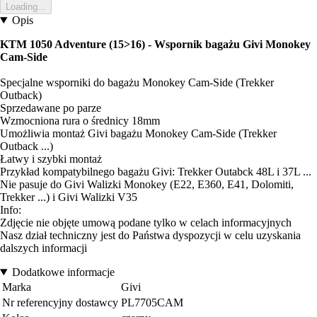
Loading...
Opis
KTM 1050 Adventure (15>16) - Wspornik bagażu Givi Monokey
Cam-Side
Specjalne wsporniki do bagażu Monokey Cam-Side (Trekker
Outback)
Sprzedawane po parze
Wzmocniona rura o średnicy 18mm
Umożliwia montaż Givi bagażu Monokey Cam-Side (Trekker
Outback ...)
Łatwy i szybki montaż
Przykład kompatybilnego bagażu Givi: Trekker Outabck 48L i 37L ...
Nie pasuje do Givi Walizki Monokey (E22, E360, E41, Dolomiti,
Trekker ...) i Givi Walizki V35
Info:
Zdjęcie nie objęte umową podane tylko w celach informacyjnych
Nasz dział techniczny jest do Państwa dyspozycji w celu uzyskania
dalszych informacji
Dodatkowe informacje
Marka
Givi
Nr referencyjny dostawcy
PL7705CAM