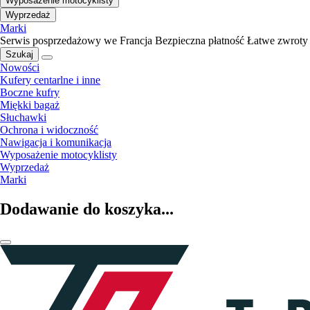
Wyposażenie motocyklisty
Wyprzedaż
Marki
Serwis posprzedażowy we Francja
Bezpieczna płatność
Łatwe zwroty
Szukaj
Nowości
Kufery centarlne i inne
Boczne kufry
Miękki bagaż
Słuchawki
Ochrona i widoczność
Nawigacja i komunikacja
Wyposażenie motocyklisty
Wyprzedaż
Marki
Dodawanie do koszyka...