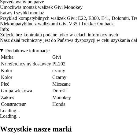
Sprzedawany po parze
Umożliwia montaż walizek Givi Monokey
Łatwy i szybki montaż
Przykład kompatybilnych walizek Givi: E22, E360, E41, Dolomiti, Trek
Niekompatybilne z walizkami Givi V35 i Trekker Outback
Info:
Zdjęcie bez kontraktu podane tylko w celach informacyjnych
Nasz dział techniczny jest do Państwa dyspozycji w celu uzyskania da
Dodatkowe informacje
Marka
Givi
Nr referencyjny dostawcy
PL202
Kolor
czarny
Kolor
Czarny
Płeć
Mieszane
Grupa wiekowa
Dorośli
Zakres
Monokey
Constructeur
Honda
Loading...
Loading...
Wszystkie nasze marki