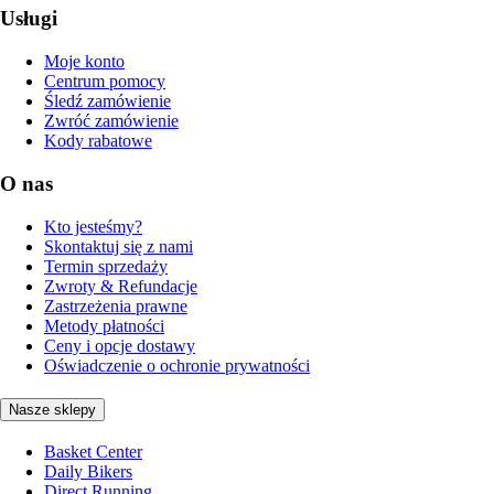
Usługi
Moje konto
Centrum pomocy
Śledź zamówienie
Zwróć zamówienie
Kody rabatowe
O nas
Kto jesteśmy?
Skontaktuj się z nami
Termin sprzedaży
Zwroty & Refundacje
Zastrzeżenia prawne
Metody płatności
Ceny i opcje dostawy
Oświadczenie o ochronie prywatności
Nasze sklepy
Basket Center
Daily Bikers
Direct Running