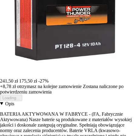
241,50 zł
175,50 zł
-27%
+8,78 zł
otrzymasz na kolejne zamowienie
Zostana naliczone po
potwierdzeniu zamowienia
Loading...
Opis
BATERIA AKTYWOWANA W FABRYCE - (FA, Fabrycznie
Aktywowana) Nasze baterie są produkowane z materiałów wysokiej
jakości i doskonale zastępują oryginalne. Spełniają obowiązujące
normy oraz zalecenia producentów. Baterie VRLA (kwasowo-
ołowiowe z regulacją ciśnienia) są trwale uszczelnione i nigdy nie