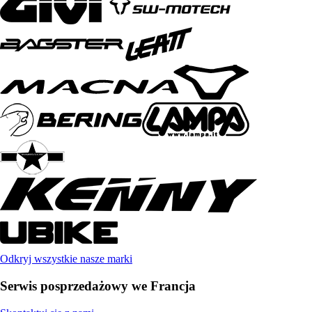
Odkryj wszystkie nasze marki
Serwis posprzedażowy we Francja