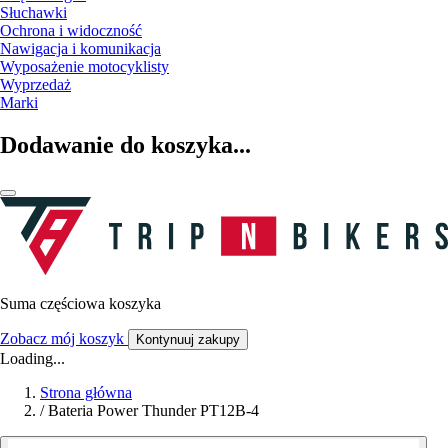
Słuchawki
Ochrona i widoczność
Nawigacja i komunikacja
Wyposażenie motocyklisty
Wyprzedaż
Marki
Dodawanie do koszyka...
Suma częściowa koszyka
Zobacz mój koszyk
Kontynuuj zakupy
Loading...
Strona główna
/
Bateria Power Thunder PT12B-4