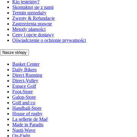
Kto jesteśmy?
Skontaktuj się z nami
Termin sprzedaży
Zwroty & Refundacje
Zastrzeżenia prawne
Metody płatności
Ceny i opcje dostawy
Oświadczenie o ochronie prywatności
Nasze sklepy
Basket Center
Daily Bikers
Direct Running
Direct-Volley
Espace Golf
Foot-Store
Galop-Store
Golf and co
Handball-Store
House of rugby
La sellerie de Maé
Made in Paradis
Nauti-Wave
On-Fight