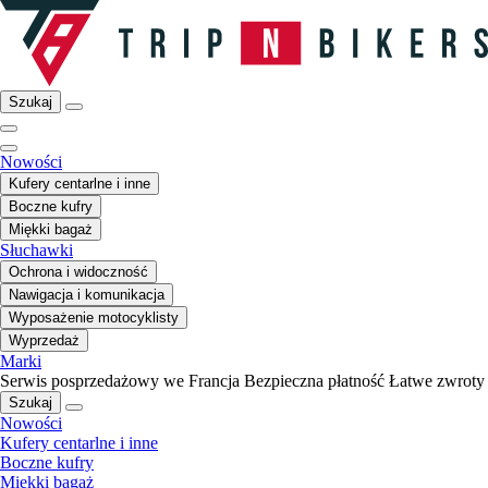
Szukaj
Nowości
Kufery centarlne i inne
Boczne kufry
Miękki bagaż
Słuchawki
Ochrona i widoczność
Nawigacja i komunikacja
Wyposażenie motocyklisty
Wyprzedaż
Marki
Serwis posprzedażowy we Francja
Bezpieczna płatność
Łatwe zwroty
Szukaj
Nowości
Kufery centarlne i inne
Boczne kufry
Miękki bagaż