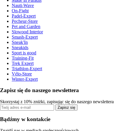
Made in Paradis
Nauti-Wave
On-Fight
Padel-Expert
Pecheur-Store
Pet and Garden
Slowood Interior
Smash-Expert
Sneak'In
Sneakids
Sport is good
Training-Fit
Trek Expert
Triathlon-Expert
Vélo-Store
Winter-Expert
Zapisz się do naszego newslettera
Skorzystaj z 10% zniżki, zapisując się do naszego newslettera
Zapisz się
Bądźmy w kontakcie
Znajdź nas w mediach społecznościowych