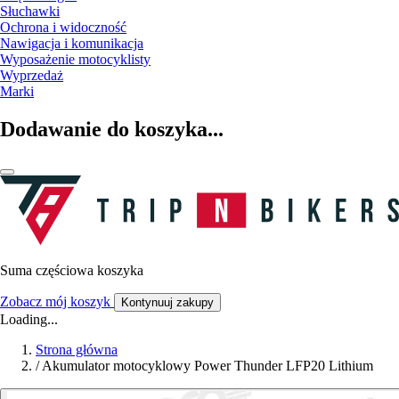
Słuchawki
Ochrona i widoczność
Nawigacja i komunikacja
Wyposażenie motocyklisty
Wyprzedaż
Marki
Dodawanie do koszyka...
Suma częściowa koszyka
Zobacz mój koszyk
Kontynuuj zakupy
Loading...
Strona główna
/
Akumulator motocyklowy Power Thunder LFP20 Lithium