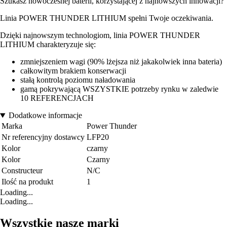
Szukasz nowoczesnej baterii, korzystającej z najnowszych innowacji?
Linia POWER THUNDER LITHIUM spełni Twoje oczekiwania.
Dzięki najnowszym technologiom, linia POWER THUNDER
LITHIUM charakteryzuje się:
zmniejszeniem wagi (90% lżejsza niż jakakolwiek inna bateria)
całkowitym brakiem konserwacji
stałą kontrolą poziomu naładowania
gamą pokrywającą WSZYSTKIE potrzeby rynku w zaledwie
10 REFERENCJACH
Dodatkowe informacje
Marka
Power Thunder
Nr referencyjny dostawcy
LFP20
Kolor
czarny
Kolor
Czarny
Constructeur
N/C
Ilość na produkt
1
Loading...
Loading...
Wszystkie nasze marki