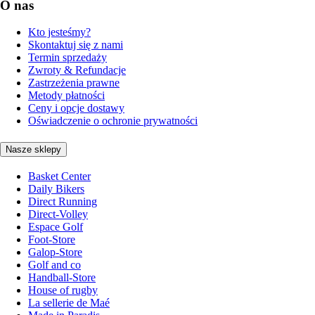
O nas
Kto jesteśmy?
Skontaktuj się z nami
Termin sprzedaży
Zwroty & Refundacje
Zastrzeżenia prawne
Metody płatności
Ceny i opcje dostawy
Oświadczenie o ochronie prywatności
Nasze sklepy
Basket Center
Daily Bikers
Direct Running
Direct-Volley
Espace Golf
Foot-Store
Galop-Store
Golf and co
Handball-Store
House of rugby
La sellerie de Maé