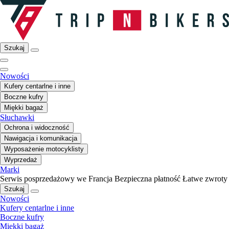
Szukaj
Nowości
Kufery centarlne i inne
Boczne kufry
Miękki bagaż
Słuchawki
Ochrona i widoczność
Nawigacja i komunikacja
Wyposażenie motocyklisty
Wyprzedaż
Marki
Serwis posprzedażowy we Francja
Bezpieczna płatność
Łatwe zwroty
Szukaj
Nowości
Kufery centarlne i inne
Boczne kufry
Miękki bagaż