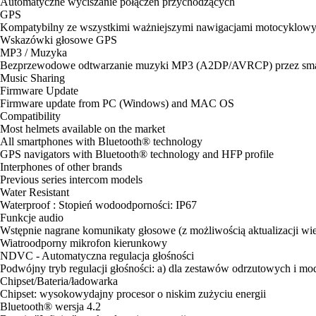
Automatyczne wyciszanie połączeń przychodzących
GPS
Kompatybilny ze wszystkimi ważniejszymi nawigacjami motocyklow
Wskazówki głosowe GPS
MP3 / Muzyka
Bezprzewodowe odtwarzanie muzyki MP3 (A2DP/AVRCP) przez smar
Music Sharing
Firmware Update
Firmware update from PC (Windows) and MAC OS
Compatibility
Most helmets available on the market
All smartphones with Bluetooth® technology
GPS navigators with Bluetooth® technology and HFP profile
Interphones of other brands
Previous series intercom models
Water Resistant
Waterproof : Stopień wodoodporności: IP67
Funkcje audio
Wstępnie nagrane komunikaty głosowe (z możliwością aktualizacji wi
Wiatroodporny mikrofon kierunkowy
NDVC - Automatyczna regulacja głośności
Podwójny tryb regulacji głośności: a) dla zestawów odrzutowych i m
Chipset/Bateria/ładowarka
Chipset: wysokowydajny procesor o niskim zużyciu energii
Bluetooth® wersja 4.2