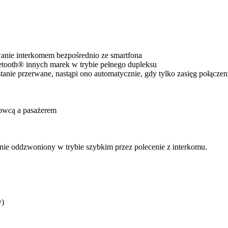
owanie interkomem bezpośrednio ze smartfona
ooth® innych marek w trybie pełnego dupleksu
tanie przerwane, nastąpi ono automatycznie, gdy tylko zasięg połącze
rowcą a pasażerem
anie oddzwoniony w trybie szybkim przez polecenie z interkomu.
y)