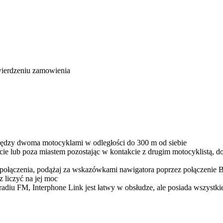
wierdzeniu zamowienia
iędzy dwoma motocyklami w odległości do 300 m od siebie
ście lub poza miastem pozostając w kontakcie z drugim motocyklistą, d
połączenia, podążaj za wskazówkami nawigatora poprzez połączenie Bl
 liczyć na jej moc
 radiu FM, Interphone Link jest łatwy w obsłudze, ale posiada wszyst