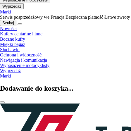
Wyposażenie motocyklisty
Wyprzedaż
Marki
Serwis posprzedażowy we Francja
Bezpieczna płatność
Łatwe zwroty
Szukaj
Nowości
Kufery centarlne i inne
Boczne kufry
Miękki bagaż
Słuchawki
Ochrona i widoczność
Nawigacja i komunikacja
Wyposażenie motocyklisty
Wyprzedaż
Marki
Dodawanie do koszyka...