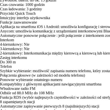
Żywotność baterii: do ok. 15 godzin
Czas czuwania: 1000 godzin
Czas ładowania: 3 godziny
Przyciski Quick Touch
Intuicyjny interfejs użytkownika
Funkcje zaawansowane
Aplikacja na smartfona iOS i Android: umożliwia konfigurację i ster
Anycom: umożliwia komunikację z urządzeniami interkomowymi Bluet
Automatyczne ponowne połączenie : jeśli połączenie z interkomem zos
Interkom
4-kierunkowy: Nie
3-kierunkowy: Nie
2-kierunkowy: Interkomunikacja między kierowcą a kierowcą lub kie
Zasięg interkomu
Do 300 m
Telefon
Szybkie wybieranie: możliwość zapisania numeru telefonu, który zost
Połączenia głosowe (w zależności od modelu telefonu)
Ponowne wybieranie ostatniego numeru
Kompatybilny z głównymi aplikacjami nawigacyjnymi smartfona
Wbudowane radio FM
Odbiór od 88.0 MHz do 108 MHz
Funkcja RDS (wybór najlepszych częstotliwości w zależności od stref
8 zapamiętanych stacji
Automatyczne zapisywanie pierwszych 8 (najsilniejszych) stacji