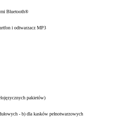
ymi Bluetooth®
tfon i odtwarzacz MP3
elojęzycznych pakietów)
odułowych - b) dla kasków pełnotwarzowych