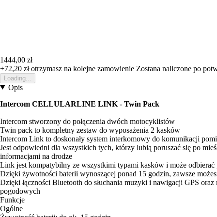
1444,00 zł
+72,20 zł
otrzymasz na kolejne zamowienie
Zostana naliczone po pot
Loading...
Opis
Intercom CELLULARLINE LINK - Twin Pack
Intercom stworzony do połączenia dwóch motocyklistów
Twin pack to kompletny zestaw do wyposażenia 2 kasków
Intercom Link to doskonały system interkomowy do komunikacji pom
Jest odpowiedni dla wszystkich tych, którzy lubią poruszać się po mie
informacjami na drodze
Link jest kompatybilny ze wszystkimi typami kasków i może odbierać 
Dzięki żywotności baterii wynoszącej ponad 15 godzin, zawsze możesz
Dzięki łączności Bluetooth do słuchania muzyki i nawigacji GPS oraz
pogodowych
Funkcje
Ogólne