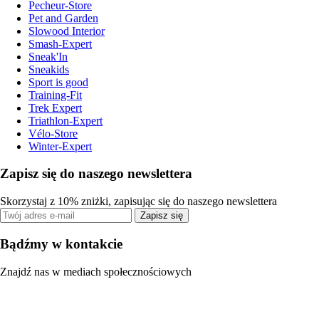
Pecheur-Store
Pet and Garden
Slowood Interior
Smash-Expert
Sneak'In
Sneakids
Sport is good
Training-Fit
Trek Expert
Triathlon-Expert
Vélo-Store
Winter-Expert
Zapisz się do naszego newslettera
Skorzystaj z 10% zniżki, zapisując się do naszego newslettera
Zapisz się
Bądźmy w kontakcie
Znajdź nas w mediach społecznościowych