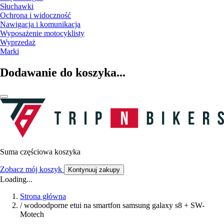
Słuchawki
Ochrona i widoczność
Nawigacja i komunikacja
Wyposażenie motocyklisty
Wyprzedaż
Marki
Dodawanie do koszyka...
Suma częściowa koszyka
Zobacz mój koszyk
Kontynuuj zakupy
Loading...
Strona główna
/
wodoodporne etui na smartfon samsung galaxy s8 + SW-
Motech