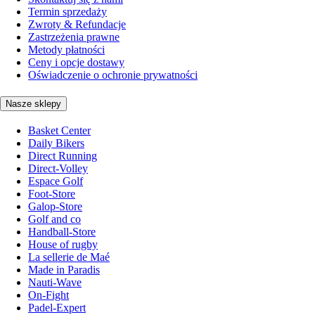
Termin sprzedaży
Zwroty & Refundacje
Zastrzeżenia prawne
Metody płatności
Ceny i opcje dostawy
Oświadczenie o ochronie prywatności
Nasze sklepy
Basket Center
Daily Bikers
Direct Running
Direct-Volley
Espace Golf
Foot-Store
Galop-Store
Golf and co
Handball-Store
House of rugby
La sellerie de Maé
Made in Paradis
Nauti-Wave
On-Fight
Padel-Expert