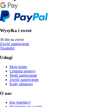
Wysyłka i zwrot
30 dni na zwrot
Zwróć zamówienie
Trustpilot
Usługi
Moje konto
Centrum pomocy
Śledź zamówienie
Zwróć zamówienie
Kody rabatowe
O nas
Kto jesteśmy?
Skontaktuj się z nami