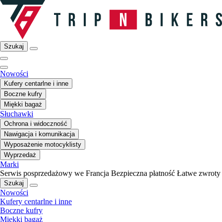
Szukaj
Nowości
Kufery centarlne i inne
Boczne kufry
Miękki bagaż
Słuchawki
Ochrona i widoczność
Nawigacja i komunikacja
Wyposażenie motocyklisty
Wyprzedaż
Marki
Serwis posprzedażowy we Francja
Bezpieczna płatność
Łatwe zwroty
Szukaj
Nowości
Kufery centarlne i inne
Boczne kufry
Miękki bagaż