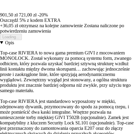
901,50 zł
721,00 zł
-20%
Oszczędź 5%
z kodem
EXTRA
+36,05 zł
otrzymasz na kolejne zamowienie
Zostana naliczone po
potwierdzeniu zamowienia
Loading...
Opis
Top-case RIVIERA to nowa gama premium GIVI z mocowaniem
MONOLOCK. Został wykonany za pomocą systemu form, zwanego
odbiciem, który pozwala uzyskać bardziej sztywną strukturę wzdłuż
linii kontaktu między dwoma skorupami… zachowując jednocześnie
proste i zaokrąglone linie, które sprzyjają aerodynamicznemu
wyglądowi. Zewnętrzny wygląd jest stonowany, a ogólna struktura
produktu jest znacznie bardziej odporna niż zwykle, przy użyciu tego
samego materiału.
Top-case RIVIERA jest standardowo wyposażony w miękki,
zdejmowany dywanik, przymocowany do spodu za pomocą rzepu, i
może pomieścić dwa kaski integralne. Wnętrze pozwala na
umieszczenie torby miękkiej GIVI T502B (opcjonalnie). Zamek jest
kompatybilny z kluczem Security Lock SL101 (opcjonalnie). Top-case
jest przeznaczony do zamontowania oparcia E207 oraz do złączy
elektrycznych służących do działania przyszłych akcesoriów