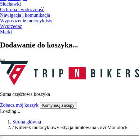
Słuchawki
Ochrona i widoczność
Nawigacja i komunikacja
Wyposażenie motocyklisty
Wyprzedaż
Marki
Dodawanie do koszyka...
Suma częściowa koszyka
Zobacz mój koszyk
Kontynuuj zakupy
Loading...
Strona główna
/
Kuferek motocyklowy edycja limitowana Givi Monolock