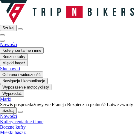
Szukaj
Nowości
Kufery centarlne i inne
Boczne kufry
Miękki bagaż
Słuchawki
Ochrona i widoczność
Nawigacja i komunikacja
Wyposażenie motocyklisty
Wyprzedaż
Marki
Serwis posprzedażowy we Francja
Bezpieczna płatność
Łatwe zwroty
Szukaj
Nowości
Kufery centarlne i inne
Boczne kufry
Miękki bagaż