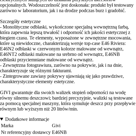
opcjonalnych. Wodoszczelność jest doskonała: produkt był testowany
zarówno w laboratorium, jak i na drodze podczas burz i gradobić.
Szczegóły estetyczne
- Monolityczne odblaski, wykończone specjalną wewnętrzną farbą,
która zapewnia lepszą trwałość i odporność ich jakości estetycznej z
biegiem czasu. Te elementy, wyposażone w zewnętrzne mocowania,
które są niewidoczne, charakterizują wersje top-case E46 Riviera:
E46N2 odblaski w czerwonym kolorze malowane od wewnątrz,
E46NT2 odblaski malowane na srebrno od wewnątrz, E46NB
odblaski przyciemniane malowane od wewnątrz.
- Zewnętrzna fotograwiura, zarówno na pokrywie, jak i na dnie,
charakteryzuje się różnymi fakturami.
- Zintegrowane zawiasy pokrywy ujawniają się jako prawdziwe,
charakterystyczne elementy estetyczne.
GIVI gwarantuje dla swoich walizek stopień odporności na wodę
równy silnemu deszczowi; bardziej precyzyjnie, walizki są testowane
za pomocą specjalnej maszyny, która symuluje deszcz przy przepływie
równym lub wyższym niż 20 litrów/min.
Dodatkowe informacje
Marka
Givi
Nr referencyjny dostawcy
E46NB