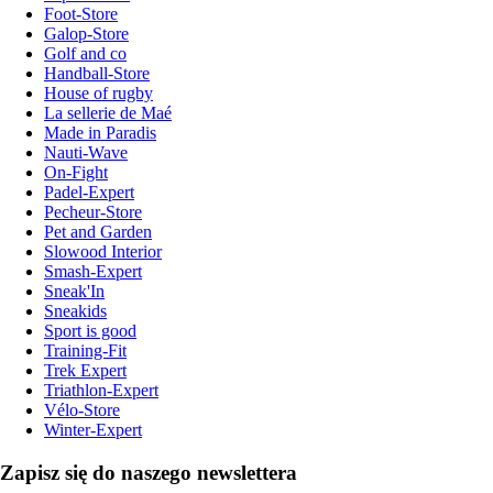
Foot-Store
Galop-Store
Golf and co
Handball-Store
House of rugby
La sellerie de Maé
Made in Paradis
Nauti-Wave
On-Fight
Padel-Expert
Pecheur-Store
Pet and Garden
Slowood Interior
Smash-Expert
Sneak'In
Sneakids
Sport is good
Training-Fit
Trek Expert
Triathlon-Expert
Vélo-Store
Winter-Expert
Zapisz się do naszego newslettera