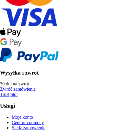
Wysyłka i zwrot
30 dni na zwrot
Zwróć zamówienie
Trustpilot
Usługi
Moje konto
Centrum pomocy
Śledź zamówienie