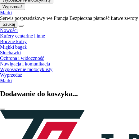
Wyposażenie motocyklisty
Wyprzedaż
Marki
Serwis posprzedażowy we Francja
Bezpieczna płatność
Łatwe zwroty
Szukaj
Nowości
Kufery centarlne i inne
Boczne kufry
Miękki bagaż
Słuchawki
Ochrona i widoczność
Nawigacja i komunikacja
Wyposażenie motocyklisty
Wyprzedaż
Marki
Dodawanie do koszyka...