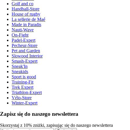
Golf and co
Handball-Store
House of rugby
La sellerie de Maé
Made in Paradis
Nauti-Wave
On-Fight
Padel-Expert
Pecheur-Store
Pet and Garden
Slowood Interior
Smash-Expert
Sneak'In
Sneakids
Sport is good
Training-Fit
Trek Expert
Triathlon-Expert
Vélo-Store
Winter-Expert
Zapisz się do naszego newslettera
Skorzystaj z 10% zniżki, zapisując się do naszego newslettera