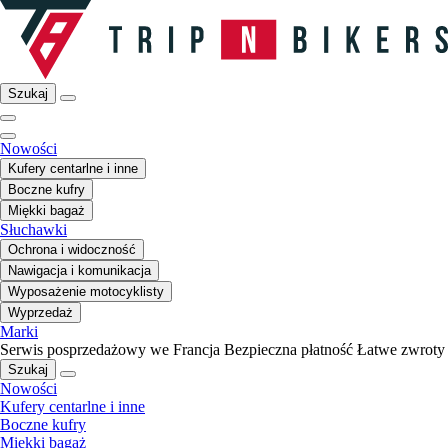
Szukaj
Nowości
Kufery centarlne i inne
Boczne kufry
Miękki bagaż
Słuchawki
Ochrona i widoczność
Nawigacja i komunikacja
Wyposażenie motocyklisty
Wyprzedaż
Marki
Serwis posprzedażowy we Francja
Bezpieczna płatność
Łatwe zwroty
Szukaj
Nowości
Kufery centarlne i inne
Boczne kufry
Miękki bagaż