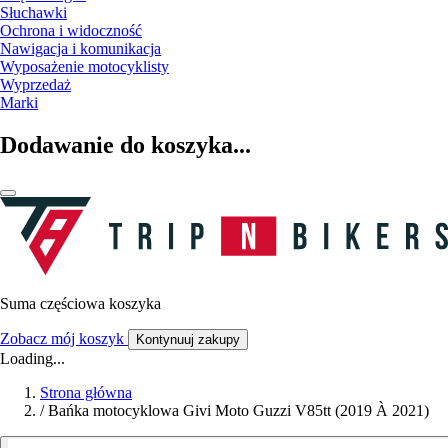
Słuchawki
Ochrona i widoczność
Nawigacja i komunikacja
Wyposażenie motocyklisty
Wyprzedaż
Marki
Dodawanie do koszyka...
Suma częściowa koszyka
Zobacz mój koszyk
Kontynuuj zakupy
Loading...
Strona główna
/
Bańka motocyklowa Givi Moto Guzzi V85tt (2019 À 2021)