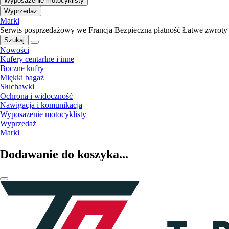
Wyposażenie motocyklisty
Wyprzedaż
Marki
Serwis posprzedażowy we Francja
Bezpieczna płatność
Łatwe zwroty
Szukaj
Nowości
Kufery centarlne i inne
Boczne kufry
Miękki bagaż
Słuchawki
Ochrona i widoczność
Nawigacja i komunikacja
Wyposażenie motocyklisty
Wyprzedaż
Marki
Dodawanie do koszyka...