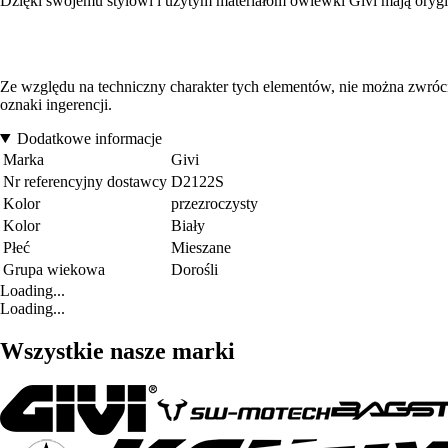
Dzięki swojemu stylowi i użytym materiałom owiewki Givi mają orygi
Ze względu na techniczny charakter tych elementów, nie można zwróci
oznaki ingerencji.
Dodatkowe informacje
Marka
Givi
Nr referencyjny dostawcy
D2122S
Kolor
przezroczysty
Kolor
Biały
Płeć
Mieszane
Grupa wiekowa
Dorośli
Loading...
Loading...
Wszystkie nasze marki