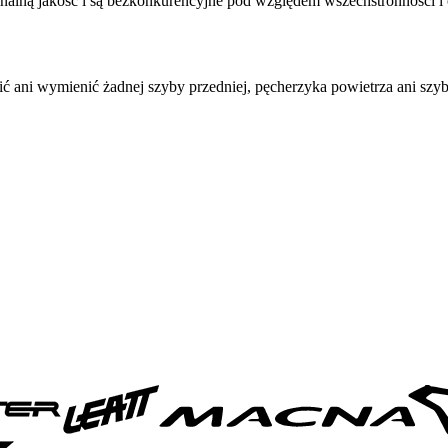
nalną jakość i są bezkonkurencyjne pod względem wszechstronności i
ć ani wymienić żadnej szyby przedniej, pęcherzyka powietrza ani szyb