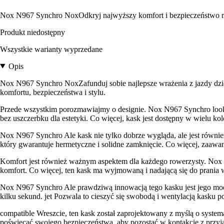
Nox N967 Synchro NoxOdkryj najwyższy komfort i bezpieczeństwo m
Produkt niedostępny
Wszystkie warianty wyprzedane
Opis
Nox N967 Synchro NoxZafunduj sobie najlepsze wrażenia z jazdy dzi
komfortu, bezpieczeństwa i stylu.
Przede wszystkim porozmawiajmy o designie. Nox N967 Synchro loo
bez uszczerbku dla estetyki. Co więcej, kask jest dostępny w wielu ko
Nox N967 Synchro Ale kask nie tylko dobrze wygląda, ale jest rów
który gwarantuje hermetyczne i solidne zamknięcie. Co więcej, zaaw
Komfort jest również ważnym aspektem dla każdego rowerzysty. Nox 
komfort. Co więcej, ten kask ma wyjmowaną i nadającą się do prania 
Nox N967 Synchro Ale prawdziwą innowacją tego kasku jest jego mod
kilku sekund. jet Pozwala to cieszyć się swobodą i wentylacją kasku
compatible Wreszcie, ten kask został zaprojektowany z myślą o syste
poświęcać swojego bezpieczeństwa, aby pozostać w kontakcie z przyjac