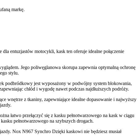
ufaną markę.
a entuzjastów motocykli, kask ten oferuje idealne połączenie
wyglądem. Jego poliwęglanowa skorupa zapewnia optymalną ochronę
ego stylu.
Pasek podbródkowy jest wyposażony w podwójny system blokowania,
 zapewniając chłód i wygodę nawet podczas najdłuższych podróży.
e wnętrze z tkaniny, zapewniające idealne dopasowanie i najwyższy
jazdy.
żna łatwo przełączyć się z kasku pełnotwarzowego na kask w ciągu
nę kasku pełnotwarzowego na szybszych drogach.
 jazdy. Nox N967 Synchro Dzięki kaskowi nie będziesz musiał