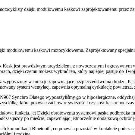
otocyklisty dzięki modułowemu kaskowi zaprojektowanemu przez za
ęki modułowemu kaskowi motocyklowemu. Zaprojektowany specjalnie dl
k Kask jest prawdziwym arcydziełem, z nowoczesnym i agresywnym 
lorach, dzięki czemu możesz wybrać ten, który najlepiej pasuje do Twoj
nież wyposażony w funkcje zapewniające bezpieczeństwo na drodze. 
ansowany system wentylacji zapewnia optymalną cyrkulację powietrza,
N967 Synchro Dlatego wyposażyliśmy go w hipoalergiczne, oddychając
wyściółkę, która pozwala zachować świeżość i czystość kasku podczas 
ułowa funkcja. jet Dzięki obrotowemu systemowi paska podbródka mo
 podczas jazdy po mieście, zapewniając jednocześnie dodatkową ochro
mach komunikacji Bluetooth, co pozwala pozostać w kontakcie podczas
iółmi i rodziną.