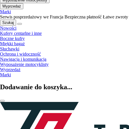
Wyposażenie motocyklisty
Wyprzedaż
Marki
Serwis posprzedażowy we Francja
Bezpieczna płatność
Łatwe zwroty
Szukaj
Nowości
Kufery centarlne i inne
Boczne kufry
Miękki bagaż
Słuchawki
Ochrona i widoczność
Nawigacja i komunikacja
Wyposażenie motocyklisty
Wyprzedaż
Marki
Dodawanie do koszyka...