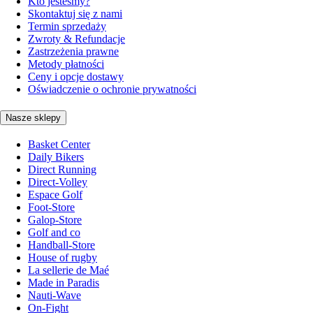
Kto jesteśmy?
Skontaktuj się z nami
Termin sprzedaży
Zwroty & Refundacje
Zastrzeżenia prawne
Metody płatności
Ceny i opcje dostawy
Oświadczenie o ochronie prywatności
Nasze sklepy
Basket Center
Daily Bikers
Direct Running
Direct-Volley
Espace Golf
Foot-Store
Galop-Store
Golf and co
Handball-Store
House of rugby
La sellerie de Maé
Made in Paradis
Nauti-Wave
On-Fight