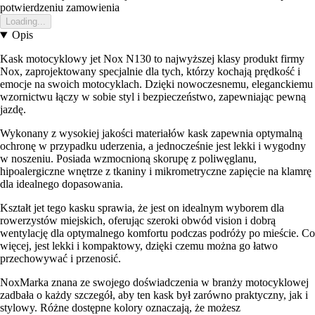
potwierdzeniu zamowienia
Loading...
Opis
Kask motocyklowy jet Nox N130 to najwyższej klasy produkt firmy
Nox, zaprojektowany specjalnie dla tych, którzy kochają prędkość i
emocje na swoich motocyklach. Dzięki nowoczesnemu, eleganckiemu
wzornictwu łączy w sobie styl i bezpieczeństwo, zapewniając pewną
jazdę.
Wykonany z wysokiej jakości materiałów kask zapewnia optymalną
ochronę w przypadku uderzenia, a jednocześnie jest lekki i wygodny
w noszeniu. Posiada wzmocnioną skorupę z poliwęglanu,
hipoalergiczne wnętrze z tkaniny i mikrometryczne zapięcie na klamrę
dla idealnego dopasowania.
Kształt jet tego kasku sprawia, że jest on idealnym wyborem dla
rowerzystów miejskich, oferując szeroki obwód vision i dobrą
wentylację dla optymalnego komfortu podczas podróży po mieście. Co
więcej, jest lekki i kompaktowy, dzięki czemu można go łatwo
przechowywać i przenosić.
NoxMarka znana ze swojego doświadczenia w branży motocyklowej
zadbała o każdy szczegół, aby ten kask był zarówno praktyczny, jak i
stylowy. Różne dostępne kolory oznaczają, że możesz