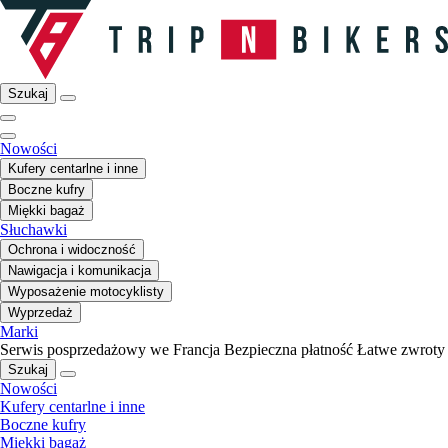
Szukaj
Nowości
Kufery centarlne i inne
Boczne kufry
Miękki bagaż
Słuchawki
Ochrona i widoczność
Nawigacja i komunikacja
Wyposażenie motocyklisty
Wyprzedaż
Marki
Serwis posprzedażowy we Francja
Bezpieczna płatność
Łatwe zwroty
Szukaj
Nowości
Kufery centarlne i inne
Boczne kufry
Miękki bagaż