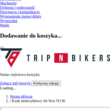
Słuchawki
Ochrona i widoczność
Nawigacja i komunikacja
Wyposażenie motocyklisty
Wyprzedaż
Marki
Dodawanie do koszyka...
Suma częściowa koszyka
Zobacz mój koszyk
Kontynuuj zakupy
Loading...
Strona główna
/
Kask motocyklowy Jet Nox N130