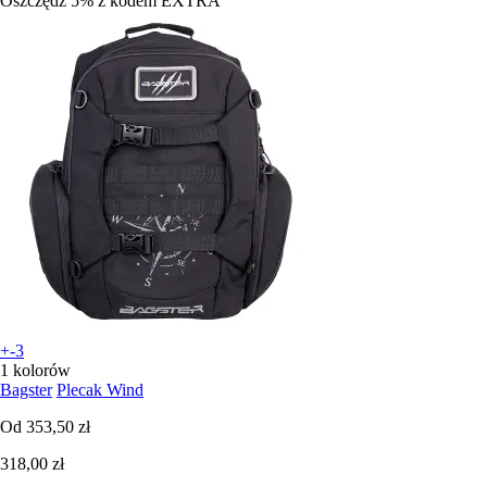
Oszczędź 5%
z kodem
EXTRA
+-3
1 kolorów
Bagster
Plecak Wind
Od
353,50 zł
318,00 zł