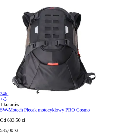
24h
+-3
1 kolorów
SW-Motech
Plecak motocyklowy PRO Cosmo
Od
603,50 zł
535,00 zł