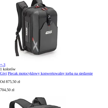
+-3
1 kolorów
Givi
Plecak motocyklowy konwertowalny torba na siedzenie
Od
875,50 zł
704,50 zł