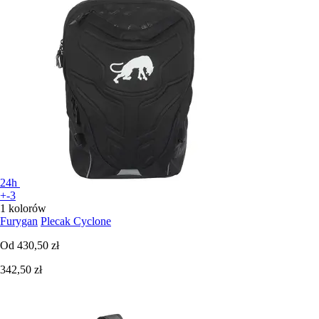
24h
+-3
1 kolorów
Furygan
Plecak Cyclone
Od
430,50 zł
342,50 zł