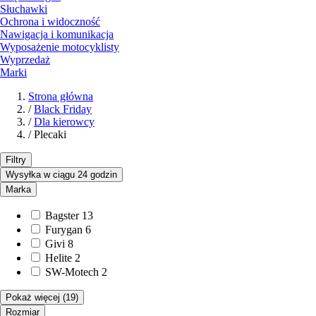
Słuchawki
Ochrona i widoczność
Nawigacja i komunikacja
Wyposażenie motocyklisty
Wyprzedaż
Marki
Strona główna
/
Black Friday
/
Dla kierowcy
/
Plecaki
Filtry
Wysyłka w ciągu 24 godzin
Marka
Bagster
13
Furygan
6
Givi
8
Helite
2
SW-Motech
2
Pokaż więcej
(19)
Rozmiar