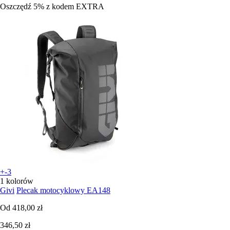
Oszczędź 5%
z kodem
EXTRA
+-3
1 kolorów
Givi
Plecak motocyklowy EA148
Od
418,00 zł
346,50 zł