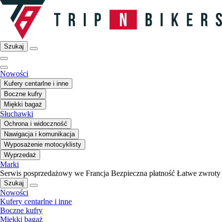
Szukaj
Nowości
Kufery centarlne i inne
Boczne kufry
Miękki bagaż
Słuchawki
Ochrona i widoczność
Nawigacja i komunikacja
Wyposażenie motocyklisty
Wyprzedaż
Marki
Serwis posprzedażowy we Francja
Bezpieczna płatność
Łatwe zwroty
Szukaj
Nowości
Kufery centarlne i inne
Boczne kufry
Miękki bagaż