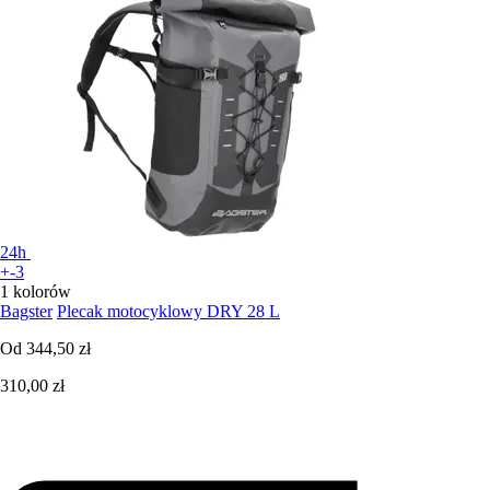
24h
+-3
1 kolorów
Bagster
Plecak motocyklowy DRY 28 L
Od
344,50 zł
310,00 zł