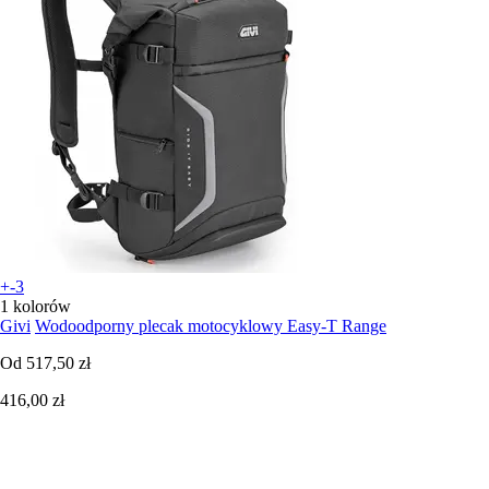
+-3
1 kolorów
Givi
Wodoodporny plecak motocyklowy Easy-T Range
Od
517,50 zł
416,00 zł