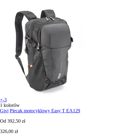
+-3
1 kolorów
Givi
Plecak motocyklowy Easy T EA129
Od
392,50 zł
326,00 zł