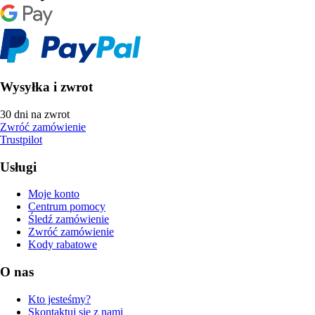
Wysyłka i zwrot
30 dni na zwrot
Zwróć zamówienie
Trustpilot
Usługi
Moje konto
Centrum pomocy
Śledź zamówienie
Zwróć zamówienie
Kody rabatowe
O nas
Kto jesteśmy?
Skontaktuj się z nami