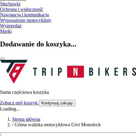
Słuchawki
Ochrona i widoczność
Nawigacja i komunikacja
Wyposażenie motocyklisty
Wyprzedaż
Marki
Dodawanie do koszyka...
Suma częściowa koszyka
Zobacz mój koszyk
Kontynuuj zakupy
Loading...
Strona główna
/
Górna walizka motocyklowa Givi Monolock