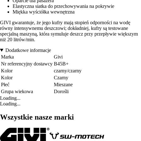
Oparcie dla pasażera
Elastyczna siatka do przechowywania na pokrywie
Miękka wyściółka wewnętrzna
GIVI gwarantuje, że jego kufry mają stopień odporności na wodę
równy intensywnemu deszczowi; dokładniej, kufry są testowane
specjalną maszyną, która symuluje deszcz przy przepływie większym
niż 20 litrów/min.
Dodatkowe informacje
Marka
Givi
Nr referencyjny dostawcy
B45B+
Kolor
czarny/czarny
Kolor
Czarny
Płeć
Mieszane
Grupa wiekowa
Dorośli
Loading...
Loading...
Wszystkie nasze marki