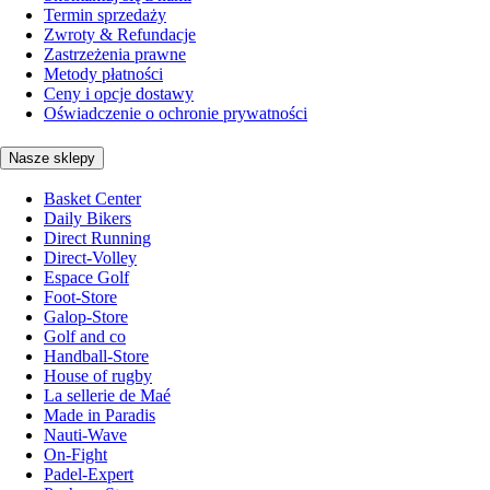
Termin sprzedaży
Zwroty & Refundacje
Zastrzeżenia prawne
Metody płatności
Ceny i opcje dostawy
Oświadczenie o ochronie prywatności
Nasze sklepy
Basket Center
Daily Bikers
Direct Running
Direct-Volley
Espace Golf
Foot-Store
Galop-Store
Golf and co
Handball-Store
House of rugby
La sellerie de Maé
Made in Paradis
Nauti-Wave
On-Fight
Padel-Expert