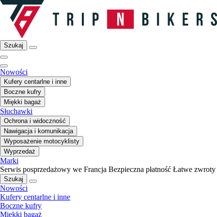
Szukaj
Nowości
Kufery centarlne i inne
Boczne kufry
Miękki bagaż
Słuchawki
Ochrona i widoczność
Nawigacja i komunikacja
Wyposażenie motocyklisty
Wyprzedaż
Marki
Serwis posprzedażowy we Francja
Bezpieczna płatność
Łatwe zwroty
Szukaj
Nowości
Kufery centarlne i inne
Boczne kufry
Miękki bagaż