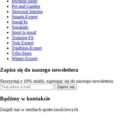
Pecheur-Store
Pet and Garden
Slowood Interior
Smash-Expert
Sneak'In
Sneakids
Sport is good
Training-Fit
Trek Expert
Triathlon-Expert
Vélo-Store
Winter-Expert
Zapisz się do naszego newslettera
Skorzystaj z 10% zniżki, zapisując się do naszego newslettera
Zapisz się
Bądźmy w kontakcie
Znajdź nas w mediach społecznościowych