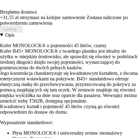
Bezpłatna dostawa
+31,55 zł
otrzymasz na kolejne zamowienie
Zostana naliczone po
potwierdzeniu zamowienia
Loading...
Opis
Kufer MONOLOCK® o pojemności 45 litrów, czarny
Kufer B45+ MONOLOCK® z twardego plastiku jest idealny do
użytku w miejskim środowisku, ale sprawdzi się również w podróżach
średniej długości dzięki swojej pojemności, wystarczającej do
pomieszczenia do dwóch pełnych kasków.
Jego konstrukcja charakteryzuje się kwadratowym kształtem, z dwoma
estetycznymi wstawkami na pokrywie. B45+ standardowo oferuje
elastyczną siatkę do przechowywania, przymocowaną do pokrywy za
pomocą znajdujących się tam oczek. W zestawie znajduje się również
miękka wyściółka na dnie oraz oparcie dla pasażera. Wewnątrz można
zmieścić torbę T502B, dostępną opcjonalnie.
Kwadratowy kształt i pojemność 45 litrów czynią go również
odpowiednim do dostaw do domu.
Wyposażenie standardowe:
Płyta MONOLOCK® i uniwersalny zestaw montażowy