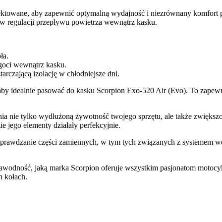
jektowane, aby zapewnić optymalną wydajność i niezrównany komfort
 w regulacji przepływu powietrza wewnątrz kasku.
ła.
goci wewnątrz kasku.
rczającą izolację w chłodniejsze dni.
by idealnie pasować do kasku Scorpion Exo-520 Air (Evo). To zapewni
wnia nie tylko wydłużoną żywotność twojego sprzętu, ale także zwięks
e jego elementy działały perfekcyjnie.
rawdzanie części zamiennych, w tym tych związanych z systemem went
ezawodność, jaką marka Scorpion oferuje wszystkim pasjonatom motocy
 kołach.