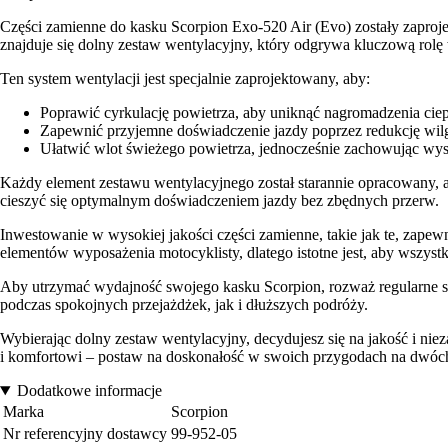
Części zamienne do kasku Scorpion Exo-520 Air (Evo) zostały zapro
znajduje się dolny zestaw wentylacyjny, który odgrywa kluczową rolę
Ten system wentylacji jest specjalnie zaprojektowany, aby:
Poprawić cyrkulację powietrza, aby uniknąć nagromadzenia ciep
Zapewnić przyjemne doświadczenie jazdy poprzez redukcję wil
Ułatwić wlot świeżego powietrza, jednocześnie zachowując wysta
Każdy element zestawu wentylacyjnego został starannie opracowany, a
cieszyć się optymalnym doświadczeniem jazdy bez zbędnych przerw.
Inwestowanie w wysokiej jakości części zamienne, takie jak te, zape
elementów wyposażenia motocyklisty, dlatego istotne jest, aby wszystki
Aby utrzymać wydajność swojego kasku Scorpion, rozważ regularne sp
podczas spokojnych przejażdżek, jak i dłuższych podróży.
Wybierając dolny zestaw wentylacyjny, decydujesz się na jakość i ni
i komfortowi – postaw na doskonałość w swoich przygodach na dwóch
Dodatkowe informacje
Marka
Scorpion
Nr referencyjny dostawcy
99-952-05