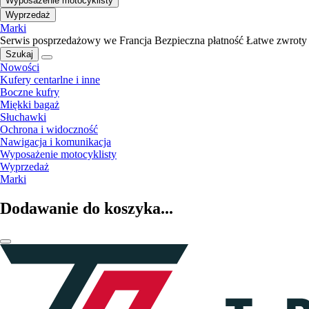
Wyposażenie motocyklisty
Wyprzedaż
Marki
Serwis posprzedażowy we Francja
Bezpieczna płatność
Łatwe zwroty
Szukaj
Nowości
Kufery centarlne i inne
Boczne kufry
Miękki bagaż
Słuchawki
Ochrona i widoczność
Nawigacja i komunikacja
Wyposażenie motocyklisty
Wyprzedaż
Marki
Dodawanie do koszyka...