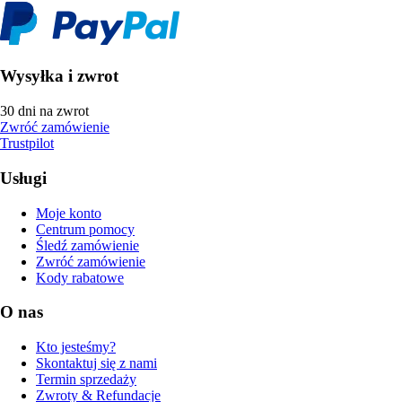
Wysyłka i zwrot
30 dni na zwrot
Zwróć zamówienie
Trustpilot
Usługi
Moje konto
Centrum pomocy
Śledź zamówienie
Zwróć zamówienie
Kody rabatowe
O nas
Kto jesteśmy?
Skontaktuj się z nami
Termin sprzedaży
Zwroty & Refundacje