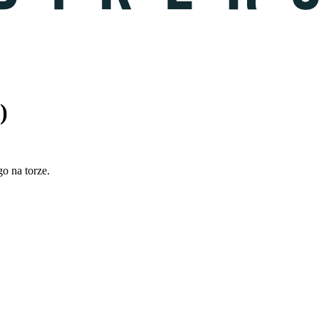
)
o na torze.