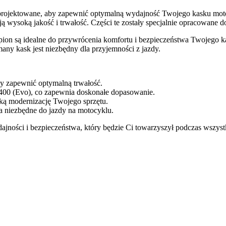
aprojektowane, aby zapewnić optymalną wydajność Twojego kasku mo
ysoką jakość i trwałość. Części te zostały specjalnie opracowane d
on są idealne do przywrócenia komfortu i bezpieczeństwa Twojego kask
many kask jest niezbędny dla przyjemności z jazdy.
y zapewnić optymalną trwałość.
400 (Evo), co zapewnia doskonałe dopasowanie.
ką modernizację Twojego sprzętu.
 niezbędne do jazdy na motocyklu.
jności i bezpieczeństwa, który będzie Ci towarzyszył podczas wszyst