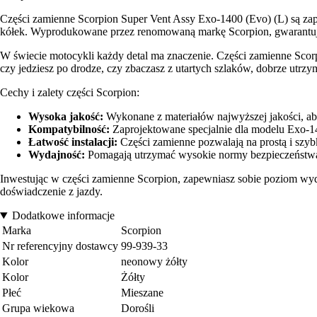
Części zamienne Scorpion Super Vent Assy Exo-1400 (Evo) (L) są z
kółek. Wyprodukowane przez renomowaną markę Scorpion, gwarantują w
W świecie motocykli każdy detal ma znaczenie. Części zamienne Scorpi
czy jedziesz po drodze, czy zbaczasz z utartych szlaków, dobrze utrzy
Cechy i zalety części Scorpion:
Wysoka jakość:
Wykonane z materiałów najwyższej jakości, ab
Kompatybilność:
Zaprojektowane specjalnie dla modelu Exo-1
Łatwość instalacji:
Części zamienne pozwalają na prostą i szyb
Wydajność:
Pomagają utrzymać wysokie normy bezpieczeństwa
Inwestując w części zamienne Scorpion, zapewniasz sobie poziom wyda
doświadczenie z jazdy.
Dodatkowe informacje
Marka
Scorpion
Nr referencyjny dostawcy
99-939-33
Kolor
neonowy żółty
Kolor
Żółty
Płeć
Mieszane
Grupa wiekowa
Dorośli