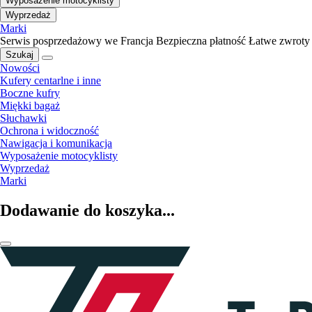
Wyposażenie motocyklisty
Wyprzedaż
Marki
Serwis posprzedażowy we Francja
Bezpieczna płatność
Łatwe zwroty
Szukaj
Nowości
Kufery centarlne i inne
Boczne kufry
Miękki bagaż
Słuchawki
Ochrona i widoczność
Nawigacja i komunikacja
Wyposażenie motocyklisty
Wyprzedaż
Marki
Dodawanie do koszyka...