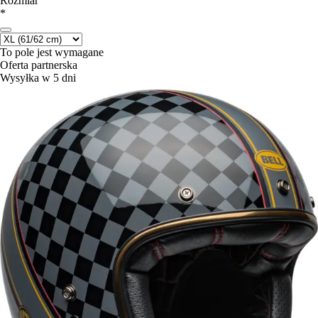
Rozmiar
*
To pole jest wymagane
Oferta partnerska
Wysyłka w 5 dni