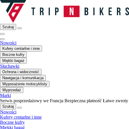
Szukaj
Nowości
Kufery centarlne i inne
Boczne kufry
Miękki bagaż
Słuchawki
Ochrona i widoczność
Nawigacja i komunikacja
Wyposażenie motocyklisty
Wyprzedaż
Marki
Serwis posprzedażowy we Francja
Bezpieczna płatność
Łatwe zwroty
Szukaj
Nowości
Kufery centarlne i inne
Boczne kufry
Miękki bagaż