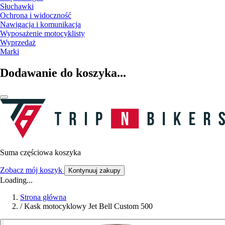
Słuchawki
Ochrona i widoczność
Nawigacja i komunikacja
Wyposażenie motocyklisty
Wyprzedaż
Marki
Dodawanie do koszyka...
Suma częściowa koszyka
Zobacz mój koszyk
Kontynuuj zakupy
Loading...
Strona główna
/
Kask motocyklowy Jet Bell Custom 500