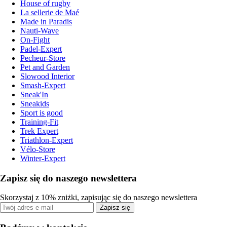
House of rugby
La sellerie de Maé
Made in Paradis
Nauti-Wave
On-Fight
Padel-Expert
Pecheur-Store
Pet and Garden
Slowood Interior
Smash-Expert
Sneak'In
Sneakids
Sport is good
Training-Fit
Trek Expert
Triathlon-Expert
Vélo-Store
Winter-Expert
Zapisz się do naszego newslettera
Skorzystaj z 10% zniżki, zapisując się do naszego newslettera
Zapisz się