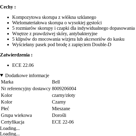
Cechy :
Kompozytowa skorupa z włókna szklanego
Wielomateriałowa skorupa o wysokiej gęstości
5 rozmiarów skorupy i czapki dla indywidualnego dopasowania
Wnętrze z prawdziwej skóry, antybakteryjne
5 klipsów do mocowania wizjera lub akcesoriów do kasku
Wyściełany pasek pod brodę z zapięciem Double-D
Zatwierdzenia :
ECE 22.06
Dodatkowe informacje
Marka
Bell
Nr referencyjny dostawcy
8009206004
Kolor
czarny/złoty
Kolor
Czarny
Płeć
Mieszane
Grupa wiekowa
Dorośli
Certyfikacja
ECE 22-06
Loading...
Loading...