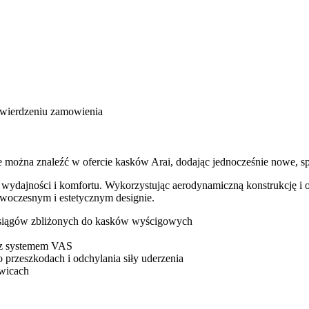
twierdzeniu zamowienia
e można znaleźć w ofercie kasków Arai, dodając jednocześnie nowe, sp
, wydajności i komfortu. Wykorzystując aerodynamiczną konstrukcję i
woczesnym i estetycznym designie.
ą osiągów zbliżonych do kasków wyścigowych
 z systemem VAS
o przeszkodach i odchylania siły uderzenia
awicach