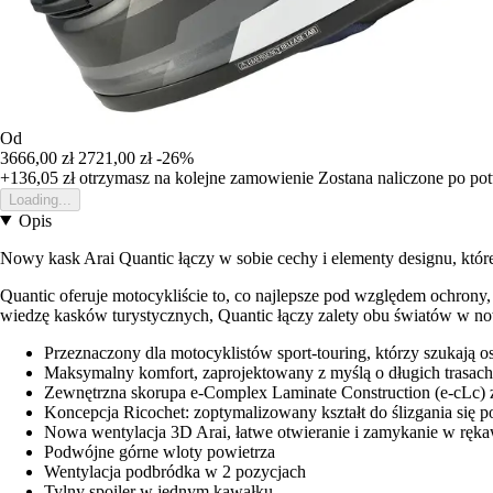
Od
3666,00 zł
2721,00 zł
-26%
+136,05 zł
otrzymasz na kolejne zamowienie
Zostana naliczone po po
Loading...
Opis
Nowy kask Arai Quantic łączy w sobie cechy i elementy designu, któr
Quantic oferuje motocykliście to, co najlepsze pod względem ochrony
wiedzę kasków turystycznych, Quantic łączy zalety obu światów w no
Przeznaczony dla motocyklistów sport-touring, którzy szukaj
Maksymalny komfort, zaprojektowany z myślą o długich trasach
Zewnętrzna skorupa e-Complex Laminate Construction (e-cLc)
Koncepcja Ricochet: zoptymalizowany kształt do ślizgania się p
Nowa wentylacja 3D Arai, łatwe otwieranie i zamykanie w ręk
Podwójne górne wloty powietrza
Wentylacja podbródka w 2 pozycjach
Tylny spoiler w jednym kawałku