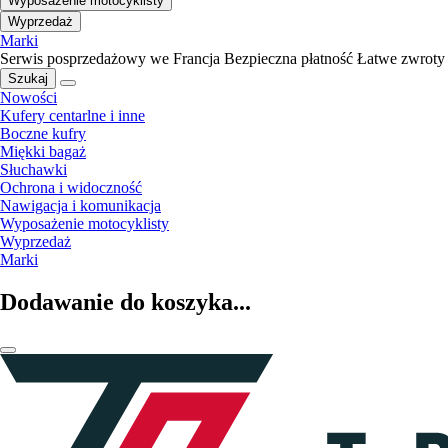
Wyposażenie motocyklisty
Wyprzedaż
Marki
Serwis posprzedażowy we Francja
Bezpieczna płatność
Łatwe zwroty
Szukaj
Nowości
Kufery centarlne i inne
Boczne kufry
Miękki bagaż
Słuchawki
Ochrona i widoczność
Nawigacja i komunikacja
Wyposażenie motocyklisty
Wyprzedaż
Marki
Dodawanie do koszyka...