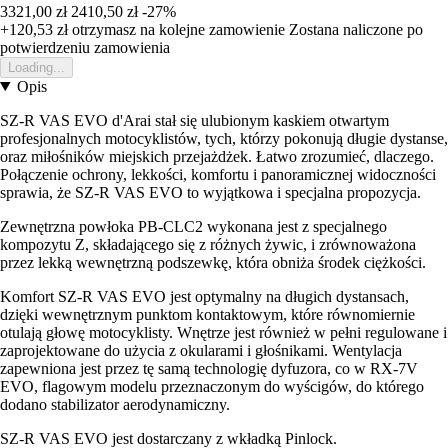
3321,00 zł
2410,50 zł
-27%
+120,53 zł
otrzymasz na kolejne zamowienie
Zostana naliczone po
potwierdzeniu zamowienia
Loading...
Opis
SZ-R VAS EVO d'Arai stał się ulubionym kaskiem otwartym
profesjonalnych motocyklistów, tych, którzy pokonują długie dystanse,
oraz miłośników miejskich przejażdżek. Łatwo zrozumieć, dlaczego.
Połączenie ochrony, lekkości, komfortu i panoramicznej widoczności
sprawia, że SZ-R VAS EVO to wyjątkowa i specjalna propozycja.
Zewnętrzna powłoka PB-CLC2 wykonana jest z specjalnego
kompozytu Z, składającego się z różnych żywic, i zrównoważona
przez lekką wewnętrzną podszewkę, która obniża środek ciężkości.
Komfort SZ-R VAS EVO jest optymalny na długich dystansach,
dzięki wewnętrznym punktom kontaktowym, które równomiernie
otulają głowę motocyklisty. Wnętrze jest również w pełni regulowane i
zaprojektowane do użycia z okularami i głośnikami. Wentylacja
zapewniona jest przez tę samą technologię dyfuzora, co w RX-7V
EVO, flagowym modelu przeznaczonym do wyścigów, do którego
dodano stabilizator aerodynamiczny.
SZ-R VAS EVO jest dostarczany z wkładką Pinlock.