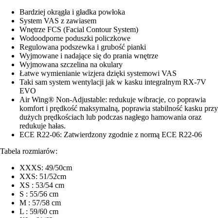
Bardziej okrągła i gładka powłoka
System VAS z zawiasem
Wnętrze FCS (Facial Contour System)
Wodoodporne poduszki policzkowe
Regulowana podszewka i grubość pianki
Wyjmowane i nadające się do prania wnętrze
Wyjmowana szczelina na okulary
Łatwe wymienianie wizjera dzięki systemowi VAS
Taki sam system wentylacji jak w kasku integralnym RX-7V
EVO
Air Wing® Non-Adjustable: redukuje wibracje, co poprawia
komfort i prędkość maksymalną, poprawia stabilność kasku przy
dużych prędkościach lub podczas nagłego hamowania oraz
redukuje hałas.
ECE R22-06: Zatwierdzony zgodnie z normą ECE R22-06
Tabela rozmiarów:
XXXS: 49/50cm
XXS: 51/52cm
XS : 53/54 cm
S : 55/56 cm
M : 57/58 cm
L : 59/60 cm