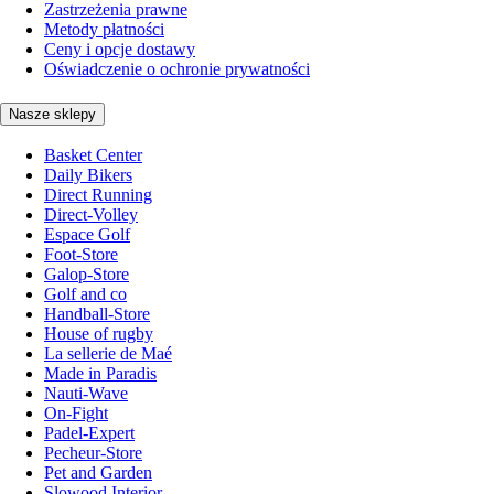
Zastrzeżenia prawne
Metody płatności
Ceny i opcje dostawy
Oświadczenie o ochronie prywatności
Nasze sklepy
Basket Center
Daily Bikers
Direct Running
Direct-Volley
Espace Golf
Foot-Store
Galop-Store
Golf and co
Handball-Store
House of rugby
La sellerie de Maé
Made in Paradis
Nauti-Wave
On-Fight
Padel-Expert
Pecheur-Store
Pet and Garden
Slowood Interior