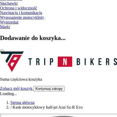
Słuchawki
Ochrona i widoczność
Nawigacja i komunikacja
Wyposażenie motocyklisty
Wyprzedaż
Marki
Dodawanie do koszyka...
Suma częściowa koszyka
Zobacz mój koszyk
Kontynuuj zakupy
Loading...
Strona główna
/
Kask motocyklowy half-jet Arai Sz-R Evo