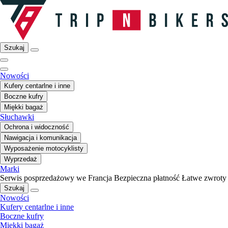
Szukaj
Nowości
Kufery centarlne i inne
Boczne kufry
Miękki bagaż
Słuchawki
Ochrona i widoczność
Nawigacja i komunikacja
Wyposażenie motocyklisty
Wyprzedaż
Marki
Serwis posprzedażowy we Francja
Bezpieczna płatność
Łatwe zwroty
Szukaj
Nowości
Kufery centarlne i inne
Boczne kufry
Miękki bagaż