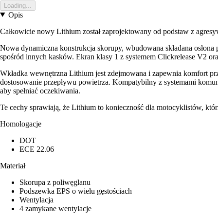
Loading...
Opis
Całkowicie nowy Lithium został zaprojektowany od podstaw z agresy
Nowa dynamiczna konstrukcja skorupy, wbudowana składana osłona prz
spośród innych kasków. Ekran klasy 1 z systemem Clickrelease V2 
Wkładka wewnętrzna Lithium jest zdejmowana i zapewnia komfort prze
dostosowanie przepływu powietrza. Kompatybilny z systemami komuni
aby spełniać oczekiwania.
Te cechy sprawiają, że Lithium to konieczność dla motocyklistów, któ
Homologacje
DOT
ECE 22.06
Materiał
Skorupa z poliwęglanu
Podszewka EPS o wielu gęstościach
Wentylacja
4 zamykane wentylacje