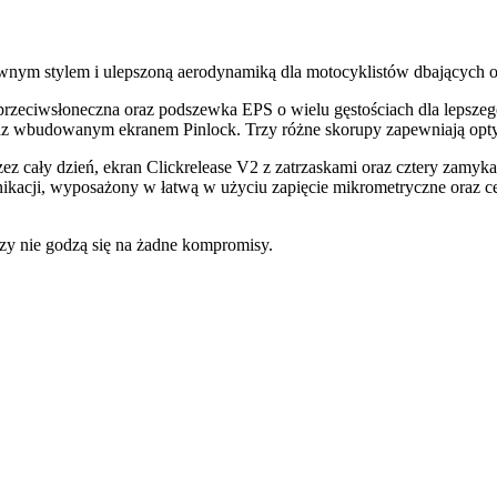
wnym stylem i ulepszoną aerodynamiką dla motocyklistów dbających 
eciwsłoneczna oraz podszewka EPS o wielu gęstościach dla lepszego 
oraz wbudowanym ekranem Pinlock. Trzy różne skorupy zapewniają op
z cały dzień, ekran Clickrelease V2 z zatrzaskami oraz cztery zamyk
kacji, wyposażony w łatwą w użyciu zapięcie mikrometryczne oraz c
rzy nie godzą się na żadne kompromisy.