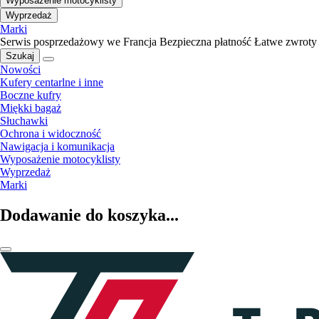
Wyposażenie motocyklisty
Wyprzedaż
Marki
Serwis posprzedażowy we Francja
Bezpieczna płatność
Łatwe zwroty
Szukaj
Nowości
Kufery centarlne i inne
Boczne kufry
Miękki bagaż
Słuchawki
Ochrona i widoczność
Nawigacja i komunikacja
Wyposażenie motocyklisty
Wyprzedaż
Marki
Dodawanie do koszyka...