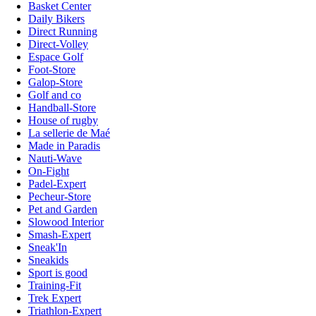
Basket Center
Daily Bikers
Direct Running
Direct-Volley
Espace Golf
Foot-Store
Galop-Store
Golf and co
Handball-Store
House of rugby
La sellerie de Maé
Made in Paradis
Nauti-Wave
On-Fight
Padel-Expert
Pecheur-Store
Pet and Garden
Slowood Interior
Smash-Expert
Sneak'In
Sneakids
Sport is good
Training-Fit
Trek Expert
Triathlon-Expert