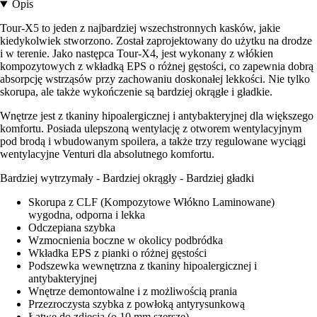
Opis
Tour-X5 to jeden z najbardziej wszechstronnych kasków, jakie
kiedykolwiek stworzono. Został zaprojektowany do użytku na drodze
i w terenie. Jako następca Tour-X4, jest wykonany z włókien
kompozytowych z wkładką EPS o różnej gęstości, co zapewnia dobrą
absorpcję wstrząsów przy zachowaniu doskonałej lekkości. Nie tylko
skorupa, ale także wykończenie są bardziej okrągłe i gładkie.
Wnętrze jest z tkaniny hipoalergicznej i antybakteryjnej dla większego
komfortu. Posiada ulepszoną wentylację z otworem wentylacyjnym
pod brodą i wbudowanym spoilera, a także trzy regulowane wyciągi
wentylacyjne Venturi dla absolutnego komfortu.
Bardziej wytrzymały - Bardziej okrągły - Bardziej gładki
Skorupa z CLF (Kompozytowe Włókno Laminowane)
wygodna, odporna i lekka
Odczepiana szybka
Wzmocnienia boczne w okolicy podbródka
Wkładka EPS z pianki o różnej gęstości
Podszewka wewnętrzna z tkaniny hipoalergicznej i
antybakteryjnej
Wnętrze demontowalne i z możliwością prania
Przezroczysta szybka z powłoką antyrysunkową
Łatwe do zdjęcia (o 10 mm szersze)