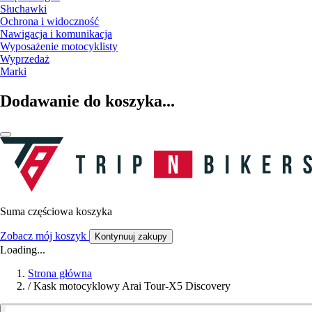
Słuchawki
Ochrona i widoczność
Nawigacja i komunikacja
Wyposażenie motocyklisty
Wyprzedaż
Marki
Dodawanie do koszyka...
Suma częściowa koszyka
Zobacz mój koszyk
Kontynuuj zakupy
Loading...
Strona główna
/
Kask motocyklowy Arai Tour-X5 Discovery