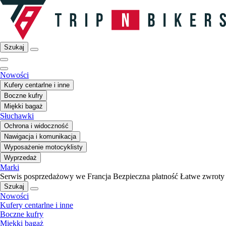
Szukaj
Nowości
Kufery centarlne i inne
Boczne kufry
Miękki bagaż
Słuchawki
Ochrona i widoczność
Nawigacja i komunikacja
Wyposażenie motocyklisty
Wyprzedaż
Marki
Serwis posprzedażowy we Francja
Bezpieczna płatność
Łatwe zwroty
Szukaj
Nowości
Kufery centarlne i inne
Boczne kufry
Miękki bagaż