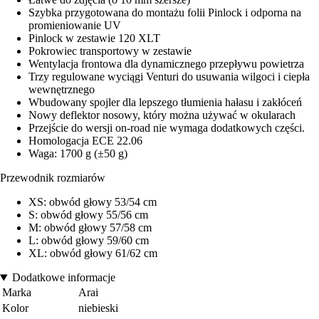
Szybka przygotowana do montażu folii Pinlock i odporna na
promieniowanie UV
Pinlock w zestawie 120 XLT
Pokrowiec transportowy w zestawie
Wentylacja frontowa dla dynamicznego przepływu powietrza
Trzy regulowane wyciągi Venturi do usuwania wilgoci i ciepła
wewnętrznego
Wbudowany spojler dla lepszego tłumienia hałasu i zakłóceń
Nowy deflektor nosowy, który można używać w okularach
Przejście do wersji on-road nie wymaga dodatkowych części.
Homologacja ECE 22.06
Waga: 1700 g (±50 g)
Przewodnik rozmiarów
XS: obwód głowy 53/54 cm
S: obwód głowy 55/56 cm
M: obwód głowy 57/58 cm
L: obwód głowy 59/60 cm
XL: obwód głowy 61/62 cm
Dodatkowe informacje
Marka
Arai
Kolor
niebieski