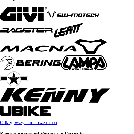
Odkryj wszystkie nasze marki
Serwis posprzedażowy we Francja