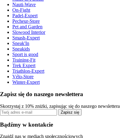
Nauti-Wave
On-Fight
Padel-Expert
Pecheur-Store
Pet and Garden
Slowood Interior
Smash-Expert
Sneak'In
Sneakids
Sport is good
Training-Fit
Trek Expert
Triathlon-Expert
Vélo-Store
Winter-Expert
Zapisz się do naszego newslettera
Skorzystaj z 10% zniżki, zapisując się do naszego newslettera
Zapisz się
Bądźmy w kontakcie
Znajdź nas w mediach społecznościowych