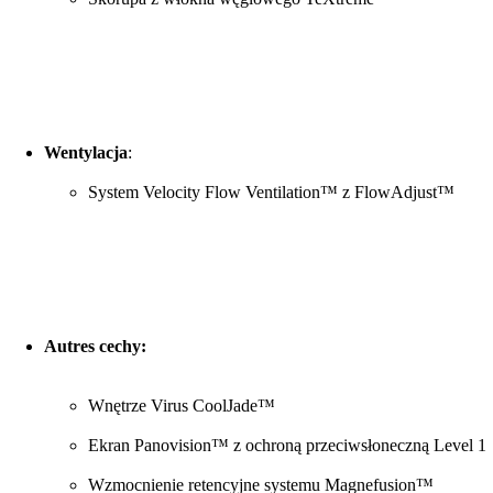
Wentylacja
:
System Velocity Flow Ventilation™ z FlowAdjust™
Autres cechy:
Wnętrze Virus CoolJade™
Ekran Panovision™ z ochroną przeciwsłoneczną Level 1
Wzmocnienie retencyjne systemu Magnefusion™