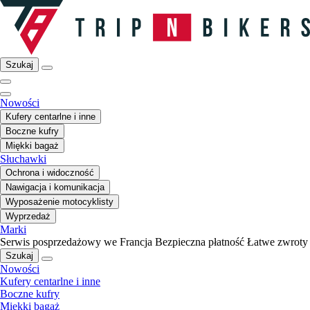
Szukaj
Nowości
Kufery centarlne i inne
Boczne kufry
Miękki bagaż
Słuchawki
Ochrona i widoczność
Nawigacja i komunikacja
Wyposażenie motocyklisty
Wyprzedaż
Marki
Serwis posprzedażowy we Francja
Bezpieczna płatność
Łatwe zwroty
Szukaj
Nowości
Kufery centarlne i inne
Boczne kufry
Miękki bagaż