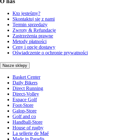
O nas
Kto jesteśmy?
Skontaktuj się z nami
Termin sprzedaży
Zwroty & Refundacje
Zastrzeżenia prawne
Metody płatności
Ceny i opcje dostawy
Oświadczenie o ochronie prywatności
Nasze sklepy
Basket Center
Daily Bikers
Direct Running
Direct-Volley
Espace Golf
Foot-Store
Galop-Store
Golf and co
Handball-Store
House of rugby
La sellerie de Maé
Made in Paradis