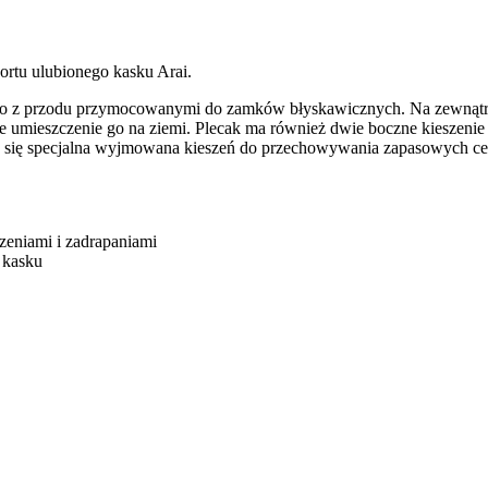
ortu ulubionego kasku Arai.
logo z przodu przymocowanymi do zamków błyskawicznych. Na zewnątrz
lne umieszczenie go na ziemi. Plecak ma również dwie boczne kieszen
jduje się specjalna wyjmowana kieszeń do przechowywania zapasowych 
zeniami i zadrapaniami
 kasku