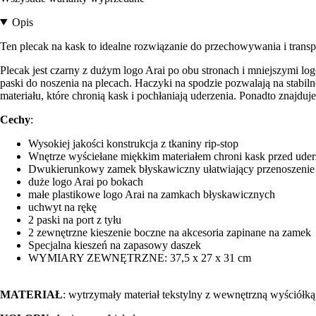
Opis
Ten plecak na kask to idealne rozwiązanie do przechowywania i transp
Plecak jest czarny z dużym logo Arai po obu stronach i mniejszymi 
paski do noszenia na plecach. Haczyki na spodzie pozwalają na stabi
materiału, które chronią kask i pochłaniają uderzenia. Ponadto zna
Cechy
:
Wysokiej jakości konstrukcja z tkaniny rip-stop
Wnętrze wyściełane miękkim materiałem chroni kask przed uder
Dwukierunkowy zamek błyskawiczny ułatwiający przenoszenie
duże logo Arai po bokach
małe plastikowe logo Arai na zamkach błyskawicznych
uchwyt na rękę
2 paski na port z tyłu
2 zewnętrzne kieszenie boczne na akcesoria zapinane na zamek
Specjalna kieszeń na zapasowy daszek
WYMIARY ZEWNĘTRZNE: 37,5 x 27 x 31 cm
MATERIAŁ
: wytrzymały materiał tekstylny z wewnętrzną wyściółką