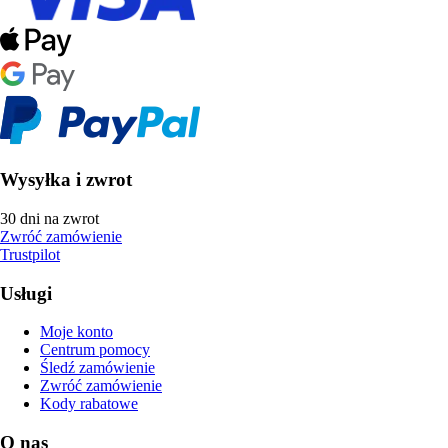
Wysyłka i zwrot
30 dni na zwrot
Zwróć zamówienie
Trustpilot
Usługi
Moje konto
Centrum pomocy
Śledź zamówienie
Zwróć zamówienie
Kody rabatowe
O nas