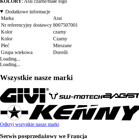
KOLORY
: Arai czarne/białe logo
Dodatkowe informacje
Marka
Arai
Nr referencyjny dostawcy
8007507001
Kolor
czarny
Kolor
Czarny
Płeć
Mieszane
Grupa wiekowa
Dorośli
Loading...
Loading...
Wszystkie nasze marki
Odkryj wszystkie nasze marki
Serwis posprzedażowy we Francja