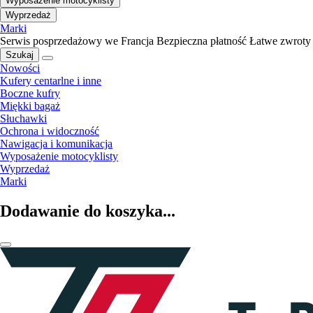
Wyposażenie motocyklisty
Wyprzedaż
Marki
Serwis posprzedażowy we Francja
Bezpieczna płatność
Łatwe zwroty
Szukaj
Nowości
Kufery centarlne i inne
Boczne kufry
Miękki bagaż
Słuchawki
Ochrona i widoczność
Nawigacja i komunikacja
Wyposażenie motocyklisty
Wyprzedaż
Marki
Dodawanie do koszyka...