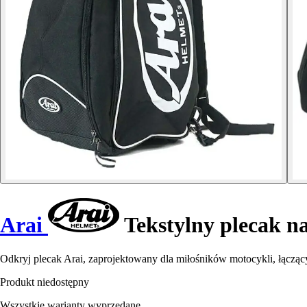
Arai
Tekstylny plecak n
Odkryj plecak Arai, zaprojektowany dla miłośników motocykli, łączący
Produkt niedostępny
Wszystkie warianty wyprzedane