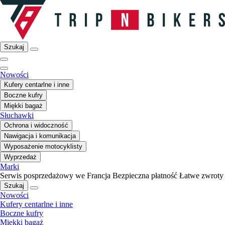
Szukaj
Nowości
Kufery centarlne i inne
Boczne kufry
Miękki bagaż
Słuchawki
Ochrona i widoczność
Nawigacja i komunikacja
Wyposażenie motocyklisty
Wyprzedaż
Marki
Serwis posprzedażowy we Francja
Bezpieczna płatność
Łatwe zwroty
Szukaj
Nowości
Kufery centarlne i inne
Boczne kufry
Miękki bagaż