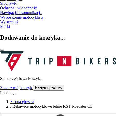
Słuchawki
Ochrona i widoczność
Nawigacja i komunikacja
Wyposażenie motocyklisty
Wyprzedaż
Marki
Dodawanie do koszyka...
Suma częściowa koszyka
Zobacz mój koszyk
Kontynuuj zakupy
Loading...
Strona główna
/
Rękawice motocyklowe letnie RST Roadster CE