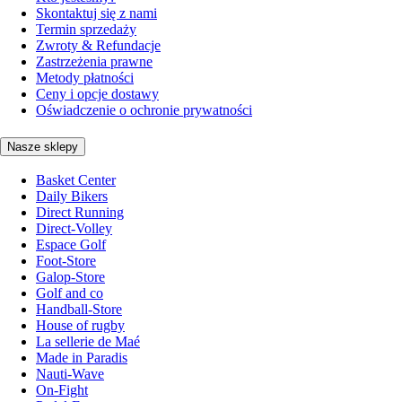
Skontaktuj się z nami
Termin sprzedaży
Zwroty & Refundacje
Zastrzeżenia prawne
Metody płatności
Ceny i opcje dostawy
Oświadczenie o ochronie prywatności
Nasze sklepy
Basket Center
Daily Bikers
Direct Running
Direct-Volley
Espace Golf
Foot-Store
Galop-Store
Golf and co
Handball-Store
House of rugby
La sellerie de Maé
Made in Paradis
Nauti-Wave
On-Fight