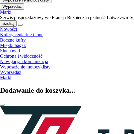
Wyposażenie motocyklisty
Wyprzedaż
Marki
Serwis posprzedażowy we Francja
Bezpieczna płatność
Łatwe zwroty
Szukaj
Nowości
Kufery centarlne i inne
Boczne kufry
Miękki bagaż
Słuchawki
Ochrona i widoczność
Nawigacja i komunikacja
Wyposażenie motocyklisty
Wyprzedaż
Marki
Dodawanie do koszyka...