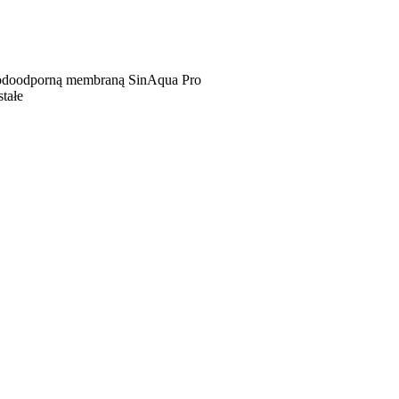
odoodporną membraną SinAqua Pro
tałe