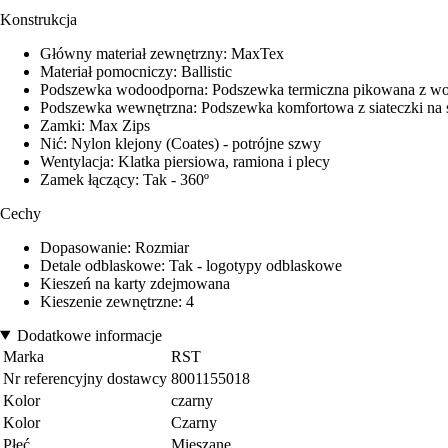
Konstrukcja
Główny materiał zewnętrzny: MaxTex
Materiał pomocniczy: Ballistic
Podszewka wodoodporna: Podszewka termiczna pikowana z w
Podszewka wewnętrzna: Podszewka komfortowa z siateczki na s
Zamki: Max Zips
Nić: Nylon klejony (Coates) - potrójne szwy
Wentylacja: Klatka piersiowa, ramiona i plecy
Zamek łączący: Tak - 360º
Cechy
Dopasowanie: Rozmiar
Detale odblaskowe: Tak - logotypy odblaskowe
Kieszeń na karty zdejmowana
Kieszenie zewnętrzne: 4
Dodatkowe informacje
Marka
RST
Nr referencyjny dostawcy
8001155018
Kolor
czarny
Kolor
Czarny
Płeć
Mieszane