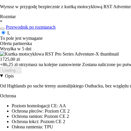
Wyrusz w przygodę bezpiecznie z kurtką motocyklową RST Adventur
Rozmiar
*
Przewodnik po rozmiarach
L
To pole jest wymagane
Oferta partnerska
Wysyłka w 5 dni
1725,00 zł
+86,25 zł
otrzymasz na kolejne zamowienie
Zostana naliczone po pot
Loading...
Opis
Od Highlands po suche tereny australijskiego Outbacku, bez względu n
Ochrona
Poziom homologacji CE: AA
Ochrona pleców: Poziom CE 2
Ochrona ramion: Poziom CE 2
Ochrona łokci: Poziom CE 2
Osłona ramienia: TPU