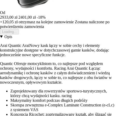
Od
2933,00 zł
2401,00 zł
-18%
+120,05 zł
otrzymasz na kolejne zamowienie
Zostana naliczone po
potwierdzeniu zamowienia
Loading...
Opis
Arai Quantic AraiNowy kask łączy w sobie cechy i elementy
konstrukcyjne dostępne w dotychczasowej gamie kasków, dodając
jednocześnie nowe specyficzne funkcje.
Quantic Oferuje motocyklistom to, co najlepsze pod względem
ochrony, wydajności i komfortu. Racing Arai Quantic Łącząc
aerodynamikę i ochronę kasków z całym doświadczeniem i wiedzą
kasków drogowych, łączy w sobie to, co najlepsze z obu światów w
nowoczesnym, opływowym kształcie.
Zaprojektowany dla rowerzystów sportowo-turystycznych,
którzy chcą wydajności kasku. racing
Maksymalny komfort podczas długich podróży
Skorupa zewnętrzna e-Complex Laminate Construction (e-cLc)
z systemem VAS
Koncepcja Ricochet: zoptymalizowany kształt, aby ślizgać się