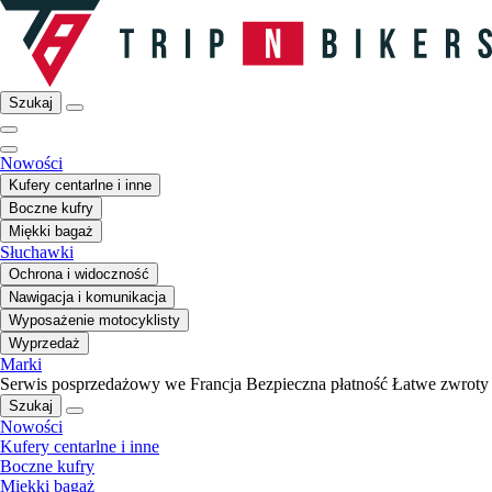
Szukaj
Nowości
Kufery centarlne i inne
Boczne kufry
Miękki bagaż
Słuchawki
Ochrona i widoczność
Nawigacja i komunikacja
Wyposażenie motocyklisty
Wyprzedaż
Marki
Serwis posprzedażowy we Francja
Bezpieczna płatność
Łatwe zwroty
Szukaj
Nowości
Kufery centarlne i inne
Boczne kufry
Miękki bagaż