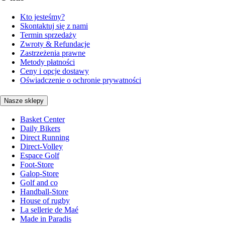
Kto jesteśmy?
Skontaktuj się z nami
Termin sprzedaży
Zwroty & Refundacje
Zastrzeżenia prawne
Metody płatności
Ceny i opcje dostawy
Oświadczenie o ochronie prywatności
Nasze sklepy
Basket Center
Daily Bikers
Direct Running
Direct-Volley
Espace Golf
Foot-Store
Galop-Store
Golf and co
Handball-Store
House of rugby
La sellerie de Maé
Made in Paradis