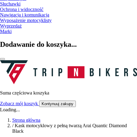
Słuchawki
Ochrona i widoczność
Nawigacja i komunikacja
Wyposażenie motocyklisty
Wyprzedaż
Marki
Dodawanie do koszyka...
Suma częściowa koszyka
Zobacz mój koszyk
Kontynuuj zakupy
Loading...
Strona główna
/
Kask motocyklowy z pełną twarzą Arai Quantic Diamond
Black