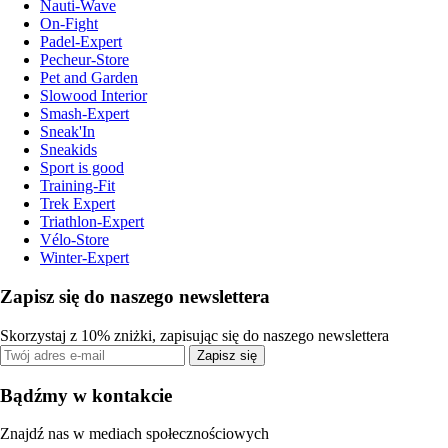
Nauti-Wave
On-Fight
Padel-Expert
Pecheur-Store
Pet and Garden
Slowood Interior
Smash-Expert
Sneak'In
Sneakids
Sport is good
Training-Fit
Trek Expert
Triathlon-Expert
Vélo-Store
Winter-Expert
Zapisz się do naszego newslettera
Skorzystaj z 10% zniżki, zapisując się do naszego newslettera
Zapisz się
Bądźmy w kontakcie
Znajdź nas w mediach społecznościowych