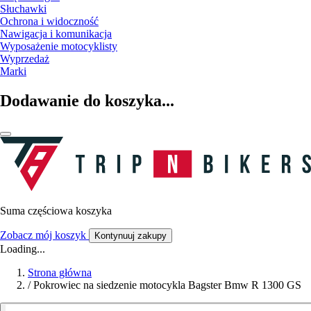
Słuchawki
Ochrona i widoczność
Nawigacja i komunikacja
Wyposażenie motocyklisty
Wyprzedaż
Marki
Dodawanie do koszyka...
Suma częściowa koszyka
Zobacz mój koszyk
Kontynuuj zakupy
Loading...
Strona główna
/
Pokrowiec na siedzenie motocykla Bagster Bmw R 1300 GS