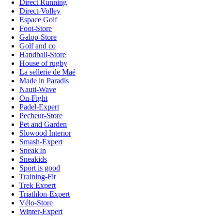
Direct Running
Direct-Volley
Espace Golf
Foot-Store
Galop-Store
Golf and co
Handball-Store
House of rugby
La sellerie de Maé
Made in Paradis
Nauti-Wave
On-Fight
Padel-Expert
Pecheur-Store
Pet and Garden
Slowood Interior
Smash-Expert
Sneak'In
Sneakids
Sport is good
Training-Fit
Trek Expert
Triathlon-Expert
Vélo-Store
Winter-Expert