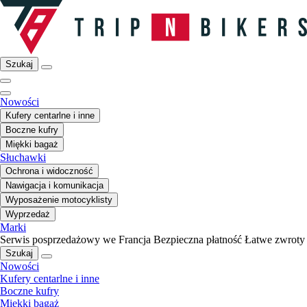
Szukaj
Nowości
Kufery centarlne i inne
Boczne kufry
Miękki bagaż
Słuchawki
Ochrona i widoczność
Nawigacja i komunikacja
Wyposażenie motocyklisty
Wyprzedaż
Marki
Serwis posprzedażowy we Francja
Bezpieczna płatność
Łatwe zwroty
Szukaj
Nowości
Kufery centarlne i inne
Boczne kufry
Miękki bagaż