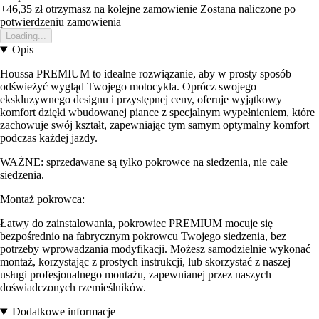
+46,35 zł
otrzymasz na kolejne zamowienie
Zostana naliczone po
potwierdzeniu zamowienia
Loading...
Opis
Houssa PREMIUM to idealne rozwiązanie, aby w prosty sposób
odświeżyć wygląd Twojego motocykla. Oprócz swojego
ekskluzywnego designu i przystępnej ceny, oferuje wyjątkowy
komfort dzięki wbudowanej piance z specjalnym wypełnieniem, które
zachowuje swój kształt, zapewniając tym samym optymalny komfort
podczas każdej jazdy.
WAŻNE: sprzedawane są tylko pokrowce na siedzenia, nie całe
siedzenia.
Montaż pokrowca:
Łatwy do zainstalowania, pokrowiec PREMIUM mocuje się
bezpośrednio na fabrycznym pokrowcu Twojego siedzenia, bez
potrzeby wprowadzania modyfikacji. Możesz samodzielnie wykonać
montaż, korzystając z prostych instrukcji, lub skorzystać z naszej
usługi profesjonalnego montażu, zapewnianej przez naszych
doświadczonych rzemieślników.
Dodatkowe informacje