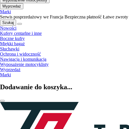
Wyposażenie motocyklisty
Wyprzedaż
Marki
Serwis posprzedażowy we Francja
Bezpieczna płatność
Łatwe zwroty
Szukaj
Nowości
Kufery centarlne i inne
Boczne kufry
Miękki bagaż
Słuchawki
Ochrona i widoczność
Nawigacja i komunikacja
Wyposażenie motocyklisty
Wyprzedaż
Marki
Dodawanie do koszyka...