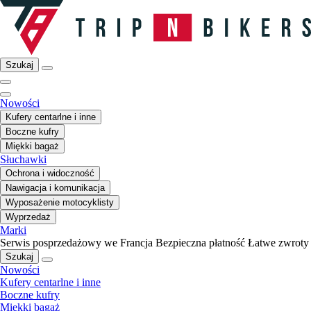
Szukaj
Nowości
Kufery centarlne i inne
Boczne kufry
Miękki bagaż
Słuchawki
Ochrona i widoczność
Nawigacja i komunikacja
Wyposażenie motocyklisty
Wyprzedaż
Marki
Serwis posprzedażowy we Francja
Bezpieczna płatność
Łatwe zwroty
Szukaj
Nowości
Kufery centarlne i inne
Boczne kufry
Miękki bagaż