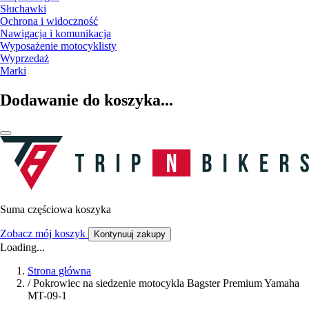
Słuchawki
Ochrona i widoczność
Nawigacja i komunikacja
Wyposażenie motocyklisty
Wyprzedaż
Marki
Dodawanie do koszyka...
Suma częściowa koszyka
Zobacz mój koszyk
Kontynuuj zakupy
Loading...
Strona główna
/
Pokrowiec na siedzenie motocykla Bagster Premium Yamaha
MT-09-1