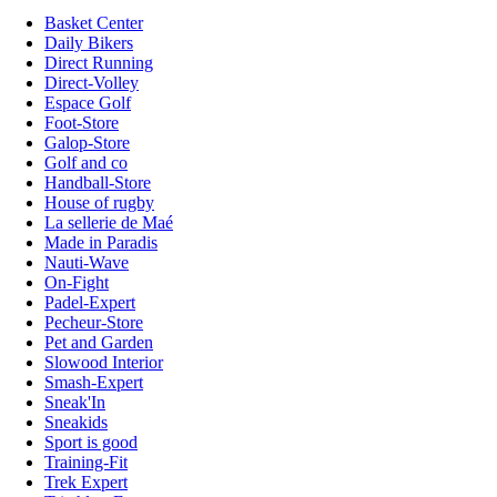
Basket Center
Daily Bikers
Direct Running
Direct-Volley
Espace Golf
Foot-Store
Galop-Store
Golf and co
Handball-Store
House of rugby
La sellerie de Maé
Made in Paradis
Nauti-Wave
On-Fight
Padel-Expert
Pecheur-Store
Pet and Garden
Slowood Interior
Smash-Expert
Sneak'In
Sneakids
Sport is good
Training-Fit
Trek Expert