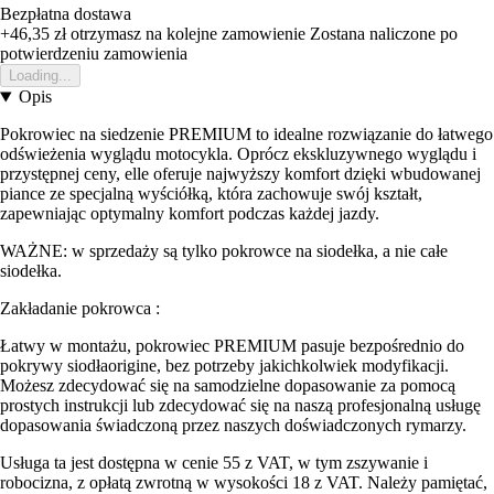
Bezpłatna dostawa
+46,35 zł
otrzymasz na kolejne zamowienie
Zostana naliczone po
potwierdzeniu zamowienia
Loading...
Opis
Pokrowiec na siedzenie PREMIUM to idealne rozwiązanie do łatwego
odświeżenia wyglądu motocykla. Oprócz ekskluzywnego wyglądu i
przystępnej ceny, elle oferuje najwyższy komfort dzięki wbudowanej
piance ze specjalną wyściółką, która zachowuje swój kształt,
zapewniając optymalny komfort podczas każdej jazdy.
WAŻNE: w sprzedaży są tylko pokrowce na siodełka, a nie całe
siodełka.
Zakładanie pokrowca :
Łatwy w montażu, pokrowiec PREMIUM pasuje bezpośrednio do
pokrywy siodłaorigine, bez potrzeby jakichkolwiek modyfikacji.
Możesz zdecydować się na samodzielne dopasowanie za pomocą
prostych instrukcji lub zdecydować się na naszą profesjonalną usługę
dopasowania świadczoną przez naszych doświadczonych rymarzy.
Usługa ta jest dostępna w cenie 55 z VAT, w tym zszywanie i
robocizna, z opłatą zwrotną w wysokości 18 z VAT. Należy pamiętać,