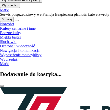
Wyposażenie motocyklisty
Wyprzedaż
Marki
Serwis posprzedażowy we Francja
Bezpieczna płatność
Łatwe zwroty
Szukaj
Nowości
Kufery centarlne i inne
Boczne kufry
Miękki bagaż
Słuchawki
Ochrona i widoczność
Nawigacja i komunikacja
Wyposażenie motocyklisty
Wyprzedaż
Marki
Dodawanie do koszyka...