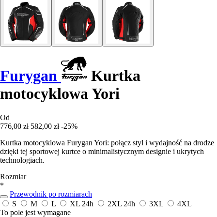
Furygan
Kurtka
motocyklowa Yori
Od
776,00 zł
582,00 zł
-25%
Kurtka motocyklowa Furygan Yori: połącz styl i wydajność na drodze
dzięki tej sportowej kurtce o minimalistycznym designie i ukrytych
technologiach.
Rozmiar
*
Przewodnik po rozmiarach
S
M
L
XL
24h
2XL
24h
3XL
4XL
To pole jest wymagane