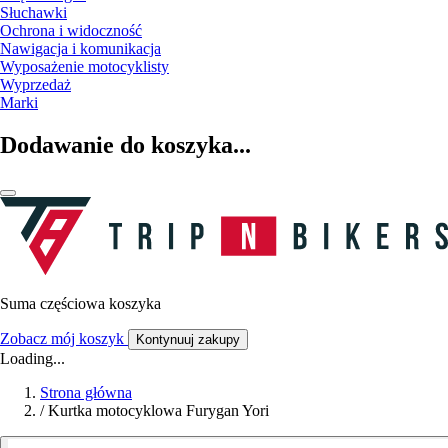
Słuchawki
Ochrona i widoczność
Nawigacja i komunikacja
Wyposażenie motocyklisty
Wyprzedaż
Marki
Dodawanie do koszyka...
Suma częściowa koszyka
Zobacz mój koszyk
Kontynuuj zakupy
Loading...
Strona główna
/
Kurtka motocyklowa Furygan Yori