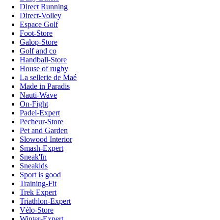
Direct Running
Direct-Volley
Espace Golf
Foot-Store
Galop-Store
Golf and co
Handball-Store
House of rugby
La sellerie de Maé
Made in Paradis
Nauti-Wave
On-Fight
Padel-Expert
Pecheur-Store
Pet and Garden
Slowood Interior
Smash-Expert
Sneak'In
Sneakids
Sport is good
Training-Fit
Trek Expert
Triathlon-Expert
Vélo-Store
Winter-Expert