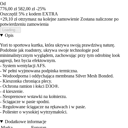
Od
776,00 zł
582,00 zł
-25%
Oszczędź 5%
z kodem
EXTRA
+29,10 zł
otrzymasz na kolejne zamowienie
Zostana naliczone po
potwierdzeniu zamowienia
Loading...
Opis
Yori to sportowa kurtka, która ukrywa swoją prawdziwą naturę.
Podobnie jak roadstery, ukrywa swoje technologie pod
minimalistycznym wyglądem, zachowując przy tym odrobinę look
agresji, bez bycia efektownym.
- System wentylacji AFS.
- W pełni wyjmowana podpinka termiczna.
- Wodoodporna i oddychająca membrana Silver Mesh Bonded.
- Kieszonka chroniąca plecy.
- Ochrona ramion i łokci D3O®.
- 4 kieszenie.
- Neoprenowe wstawki na kołnierzu.
- Ściągacze w pasie spodni.
- Regulowane ściągacze na rękawach i w pasie.
- Poliester o wysokiej wytrzymałości.
Dodatkowe informacje
Marka
Furygan