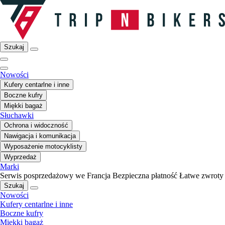
Szukaj
Nowości
Kufery centarlne i inne
Boczne kufry
Miękki bagaż
Słuchawki
Ochrona i widoczność
Nawigacja i komunikacja
Wyposażenie motocyklisty
Wyprzedaż
Marki
Serwis posprzedażowy we Francja
Bezpieczna płatność
Łatwe zwroty
Szukaj
Nowości
Kufery centarlne i inne
Boczne kufry
Miękki bagaż