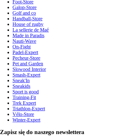
Foot-Store
Galop-Store
Golf and co
Handball-Store
House of rugby
La sellerie de Maé
Made in Paradis
Nauti-Wave
On-Fight
Padel-Expert
Pecheur-Store
Pet and Garden
Slowood Interior
Smash-Expert
Sneak'In
Sneakids
Sport is good
Training-Fit
Trek Expert
Triathlon-Expert
Vélo-Store
Winter-Expert
Zapisz się do naszego newslettera