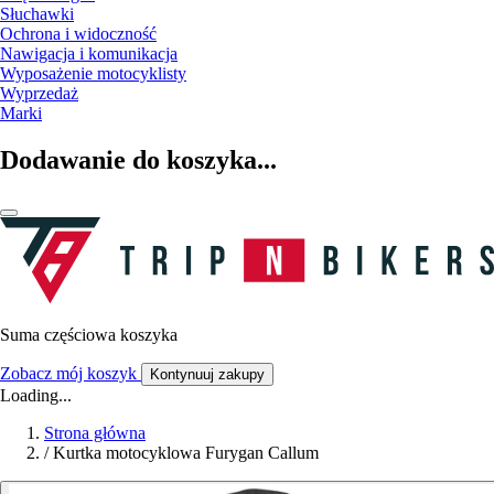
Słuchawki
Ochrona i widoczność
Nawigacja i komunikacja
Wyposażenie motocyklisty
Wyprzedaż
Marki
Dodawanie do koszyka...
Suma częściowa koszyka
Zobacz mój koszyk
Kontynuuj zakupy
Loading...
Strona główna
/
Kurtka motocyklowa Furygan Callum