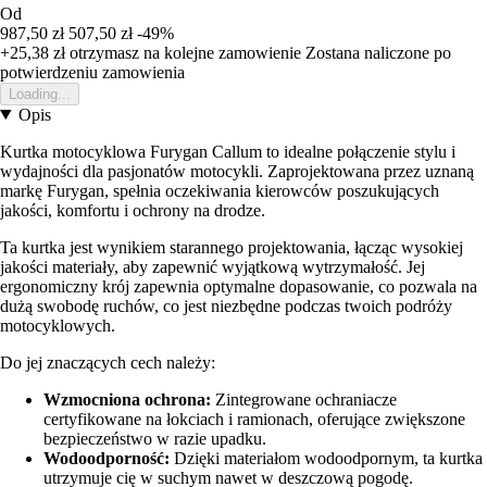
Od
987,50 zł
507,50 zł
-49%
+25,38 zł
otrzymasz na kolejne zamowienie
Zostana naliczone po
potwierdzeniu zamowienia
Loading...
Opis
Kurtka motocyklowa Furygan Callum to idealne połączenie stylu i
wydajności dla pasjonatów motocykli. Zaprojektowana przez uznaną
markę Furygan, spełnia oczekiwania kierowców poszukujących
jakości, komfortu i ochrony na drodze.
Ta kurtka jest wynikiem starannego projektowania, łącząc wysokiej
jakości materiały, aby zapewnić wyjątkową wytrzymałość. Jej
ergonomiczny krój zapewnia optymalne dopasowanie, co pozwala na
dużą swobodę ruchów, co jest niezbędne podczas twoich podróży
motocyklowych.
Do jej znaczących cech należy:
Wzmocniona ochrona:
Zintegrowane ochraniacze
certyfikowane na łokciach i ramionach, oferujące zwiększone
bezpieczeństwo w razie upadku.
Wodoodporność:
Dzięki materiałom wodoodpornym, ta kurtka
utrzymuje cię w suchym nawet w deszczową pogodę.