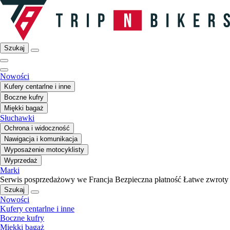
Szukaj
Nowości
Kufery centarlne i inne
Boczne kufry
Miękki bagaż
Słuchawki
Ochrona i widoczność
Nawigacja i komunikacja
Wyposażenie motocyklisty
Wyprzedaż
Marki
Serwis posprzedażowy we Francja
Bezpieczna płatność
Łatwe zwroty
Szukaj
Nowości
Kufery centarlne i inne
Boczne kufry
Miękki bagaż