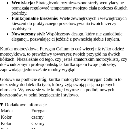
Wentylacja:
Strategicznie rozmieszczone strefy wentylacyjne
pomagają regulować temperaturę twojego ciała podczas długich
podróży.
Funkcjonalne kieszenie:
Wiele zewnętrznych i wewnętrznych
kieszeni do praktycznego przechowywania twoich rzeczy
osobistych.
Nowoczesny styl:
Współczesny design, który nie zaniedbuje
elegancji, pozwalając ci jeździć z pewnością siebie i stylem.
Kurtka motocyklowa Furygan Callum to coś więcej niż tylko odzież
motocyklowa, to prawdziwy towarzysz twoich przygód na dwóch
kółkach. Niezależnie od tego, czy jesteś amatorskim motocyklistą, czy
doświadczonym profesjonalistą, ta kurtka spełni twoje potrzeby,
zapewniając jednocześnie modny wygląd.
Gotowa na podbicie dróg, kurtka motocyklowa Furygan Callum to
niezbędny dodatek dla tych, którzy żyją swoją pasją na pełnych
obrotach. Wyposaż się w tę kurtkę i wyrusz na podbój nowych
horyzontów, w pełni bezpiecznie i stylowo.
Dodatkowe informacje
Marka
Furygan
Kolor
czarny
Kolor
Czarny