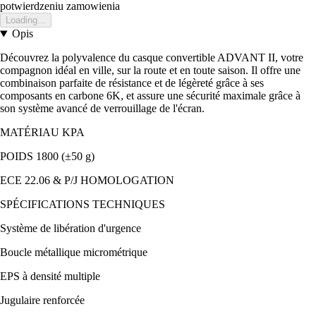
potwierdzeniu zamowienia
Loading...
Opis
Découvrez la polyvalence du casque convertible ADVANT II, votre
compagnon idéal en ville, sur la route et en toute saison. Il offre une
combinaison parfaite de résistance et de légèreté grâce à ses
composants en carbone 6K, et assure une sécurité maximale grâce à
son système avancé de verrouillage de l'écran.
MATÉRIAU KPA
POIDS 1800 (±50 g)
ECE 22.06 & P/J HOMOLOGATION
SPÉCIFICATIONS TECHNIQUES
Système de libération d'urgence
Boucle métallique micrométrique
EPS à densité multiple
Jugulaire renforcée