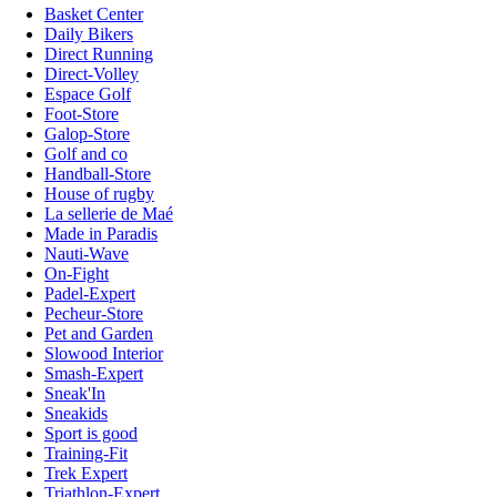
Basket Center
Daily Bikers
Direct Running
Direct-Volley
Espace Golf
Foot-Store
Galop-Store
Golf and co
Handball-Store
House of rugby
La sellerie de Maé
Made in Paradis
Nauti-Wave
On-Fight
Padel-Expert
Pecheur-Store
Pet and Garden
Slowood Interior
Smash-Expert
Sneak'In
Sneakids
Sport is good
Training-Fit
Trek Expert
Triathlon-Expert