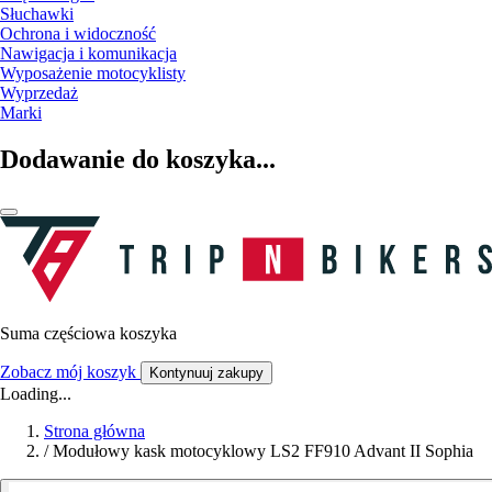
Słuchawki
Ochrona i widoczność
Nawigacja i komunikacja
Wyposażenie motocyklisty
Wyprzedaż
Marki
Dodawanie do koszyka...
Suma częściowa koszyka
Zobacz mój koszyk
Kontynuuj zakupy
Loading...
Strona główna
/
Modułowy kask motocyklowy LS2 FF910 Advant II Sophia