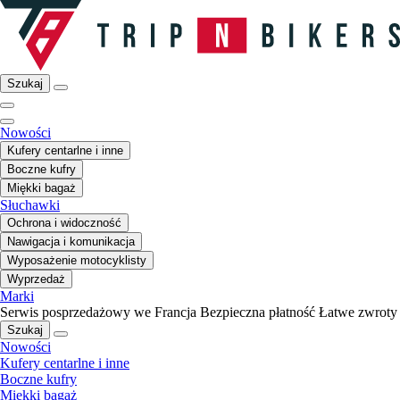
Szukaj
Nowości
Kufery centarlne i inne
Boczne kufry
Miękki bagaż
Słuchawki
Ochrona i widoczność
Nawigacja i komunikacja
Wyposażenie motocyklisty
Wyprzedaż
Marki
Serwis posprzedażowy we Francja
Bezpieczna płatność
Łatwe zwroty
Szukaj
Nowości
Kufery centarlne i inne
Boczne kufry
Miękki bagaż