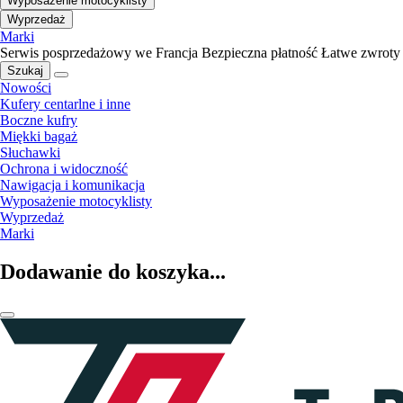
Wyposażenie motocyklisty
Wyprzedaż
Marki
Serwis posprzedażowy we Francja
Bezpieczna płatność
Łatwe zwroty
Szukaj
Nowości
Kufery centarlne i inne
Boczne kufry
Miękki bagaż
Słuchawki
Ochrona i widoczność
Nawigacja i komunikacja
Wyposażenie motocyklisty
Wyprzedaż
Marki
Dodawanie do koszyka...