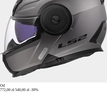
Od
772,00 zł
540,00 zł
-30%