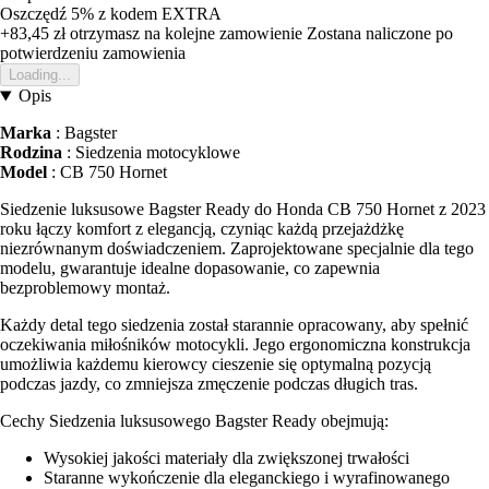
Oszczędź 5%
z kodem
EXTRA
+83,45 zł
otrzymasz na kolejne zamowienie
Zostana naliczone po
potwierdzeniu zamowienia
Loading...
Opis
Marka
: Bagster
Rodzina
: Siedzenia motocyklowe
Model
: CB 750 Hornet
Siedzenie luksusowe Bagster Ready do Honda CB 750 Hornet z 2023
roku łączy komfort z elegancją, czyniąc każdą przejażdżkę
niezrównanym doświadczeniem. Zaprojektowane specjalnie dla tego
modelu, gwarantuje idealne dopasowanie, co zapewnia
bezproblemowy montaż.
Każdy detal tego siedzenia został starannie opracowany, aby spełnić
oczekiwania miłośników motocykli. Jego ergonomiczna konstrukcja
umożliwia każdemu kierowcy cieszenie się optymalną pozycją
podczas jazdy, co zmniejsza zmęczenie podczas długich tras.
Cechy Siedzenia luksusowego Bagster Ready obejmują:
Wysokiej jakości materiały dla zwiększonej trwałości
Staranne wykończenie dla eleganckiego i wyrafinowanego