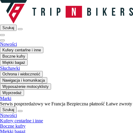
Szukaj
Nowości
Kufery centarlne i inne
Boczne kufry
Miękki bagaż
Słuchawki
Ochrona i widoczność
Nawigacja i komunikacja
Wyposażenie motocyklisty
Wyprzedaż
Marki
Serwis posprzedażowy we Francja
Bezpieczna płatność
Łatwe zwroty
Szukaj
Nowości
Kufery centarlne i inne
Boczne kufry
Miękki bagaż