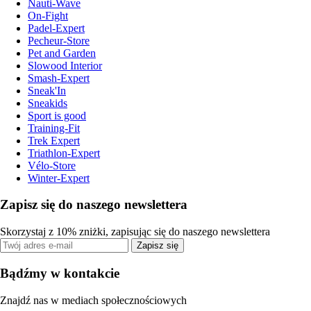
Nauti-Wave
On-Fight
Padel-Expert
Pecheur-Store
Pet and Garden
Slowood Interior
Smash-Expert
Sneak'In
Sneakids
Sport is good
Training-Fit
Trek Expert
Triathlon-Expert
Vélo-Store
Winter-Expert
Zapisz się do naszego newslettera
Skorzystaj z 10% zniżki, zapisując się do naszego newslettera
Zapisz się
Bądźmy w kontakcie
Znajdź nas w mediach społecznościowych