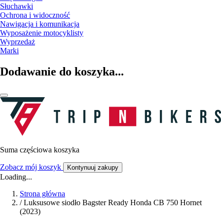
Słuchawki
Ochrona i widoczność
Nawigacja i komunikacja
Wyposażenie motocyklisty
Wyprzedaż
Marki
Dodawanie do koszyka...
Suma częściowa koszyka
Zobacz mój koszyk
Kontynuuj zakupy
Loading...
Strona główna
/
Luksusowe siodło Bagster Ready Honda CB 750 Hornet
(2023)