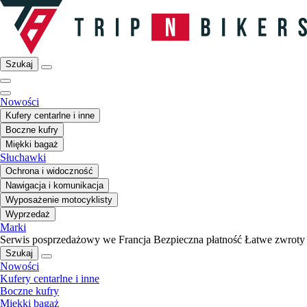
Szukaj
Nowości
Kufery centarlne i inne
Boczne kufry
Miękki bagaż
Słuchawki
Ochrona i widoczność
Nawigacja i komunikacja
Wyposażenie motocyklisty
Wyprzedaż
Marki
Serwis posprzedażowy we Francja
Bezpieczna płatność
Łatwe zwroty
Szukaj
Nowości
Kufery centarlne i inne
Boczne kufry
Miękki bagaż