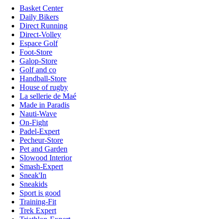
Basket Center
Daily Bikers
Direct Running
Direct-Volley
Espace Golf
Foot-Store
Galop-Store
Golf and co
Handball-Store
House of rugby
La sellerie de Maé
Made in Paradis
Nauti-Wave
On-Fight
Padel-Expert
Pecheur-Store
Pet and Garden
Slowood Interior
Smash-Expert
Sneak'In
Sneakids
Sport is good
Training-Fit
Trek Expert