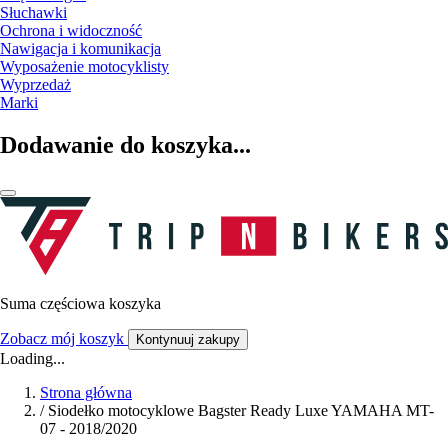
Słuchawki
Ochrona i widoczność
Nawigacja i komunikacja
Wyposażenie motocyklisty
Wyprzedaż
Marki
Dodawanie do koszyka...
Suma częściowa koszyka
Zobacz mój koszyk
Kontynuuj zakupy
Loading...
Strona główna
/
Siodełko motocyklowe Bagster Ready Luxe YAMAHA MT-
07 - 2018/2020