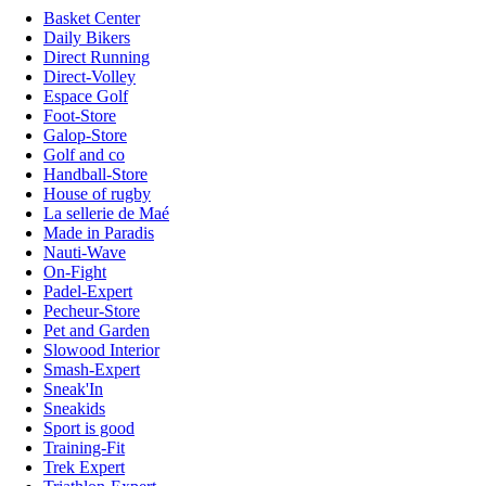
Basket Center
Daily Bikers
Direct Running
Direct-Volley
Espace Golf
Foot-Store
Galop-Store
Golf and co
Handball-Store
House of rugby
La sellerie de Maé
Made in Paradis
Nauti-Wave
On-Fight
Padel-Expert
Pecheur-Store
Pet and Garden
Slowood Interior
Smash-Expert
Sneak'In
Sneakids
Sport is good
Training-Fit
Trek Expert