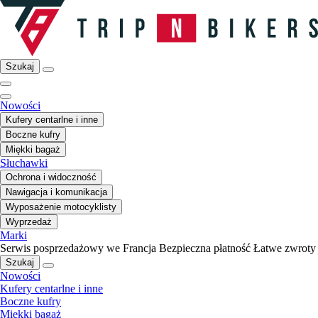
Szukaj
Nowości
Kufery centarlne i inne
Boczne kufry
Miękki bagaż
Słuchawki
Ochrona i widoczność
Nawigacja i komunikacja
Wyposażenie motocyklisty
Wyprzedaż
Marki
Serwis posprzedażowy we Francja
Bezpieczna płatność
Łatwe zwroty
Szukaj
Nowości
Kufery centarlne i inne
Boczne kufry
Miękki bagaż