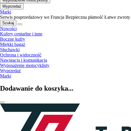
Wyposażenie motocyklisty
Wyprzedaż
Marki
Serwis posprzedażowy we Francja
Bezpieczna płatność
Łatwe zwroty
Szukaj
Nowości
Kufery centarlne i inne
Boczne kufry
Miękki bagaż
Słuchawki
Ochrona i widoczność
Nawigacja i komunikacja
Wyposażenie motocyklisty
Wyprzedaż
Marki
Dodawanie do koszyka...