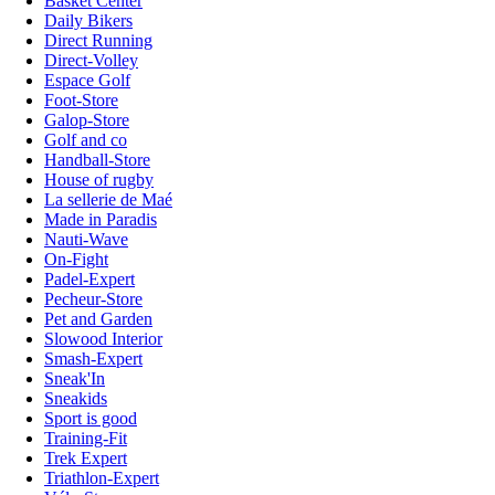
Basket Center
Daily Bikers
Direct Running
Direct-Volley
Espace Golf
Foot-Store
Galop-Store
Golf and co
Handball-Store
House of rugby
La sellerie de Maé
Made in Paradis
Nauti-Wave
On-Fight
Padel-Expert
Pecheur-Store
Pet and Garden
Slowood Interior
Smash-Expert
Sneak'In
Sneakids
Sport is good
Training-Fit
Trek Expert
Triathlon-Expert