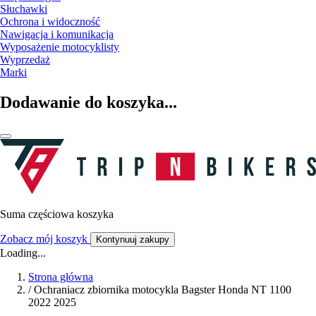
Słuchawki
Ochrona i widoczność
Nawigacja i komunikacja
Wyposażenie motocyklisty
Wyprzedaż
Marki
Dodawanie do koszyka...
Suma częściowa koszyka
Zobacz mój koszyk
Kontynuuj zakupy
Loading...
Strona główna
/
Ochraniacz zbiornika motocykla Bagster Honda NT 1100
2022 2025