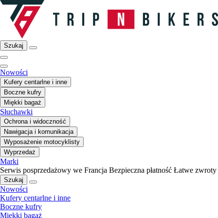
Szukaj
Nowości
Kufery centarlne i inne
Boczne kufry
Miękki bagaż
Słuchawki
Ochrona i widoczność
Nawigacja i komunikacja
Wyposażenie motocyklisty
Wyprzedaż
Marki
Serwis posprzedażowy we Francja
Bezpieczna płatność
Łatwe zwroty
Szukaj
Nowości
Kufery centarlne i inne
Boczne kufry
Miękki bagaż