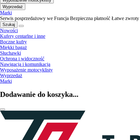
Wyposażenie motocyklisty
Wyprzedaż
Marki
Serwis posprzedażowy we Francja
Bezpieczna płatność
Łatwe zwroty
Szukaj
Nowości
Kufery centarlne i inne
Boczne kufry
Miękki bagaż
Słuchawki
Ochrona i widoczność
Nawigacja i komunikacja
Wyposażenie motocyklisty
Wyprzedaż
Marki
Dodawanie do koszyka...