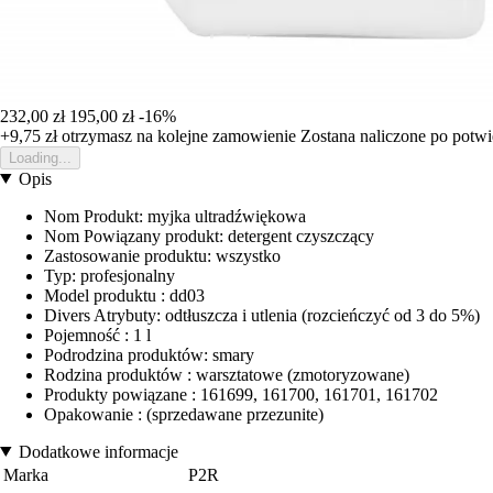
232,00 zł
195,00 zł
-16%
+9,75 zł
otrzymasz na kolejne zamowienie
Zostana naliczone po potw
Loading...
Opis
Nom Produkt: myjka ultradźwiękowa
Nom Powiązany produkt: detergent czyszczący
Zastosowanie produktu: wszystko
Typ: profesjonalny
Model produktu : dd03
Divers Atrybuty: odtłuszcza i utlenia (rozcieńczyć od 3 do 5%)
Pojemność : 1 l
Podrodzina produktów: smary
Rodzina produktów : warsztatowe (zmotoryzowane)
Produkty powiązane : 161699, 161700, 161701, 161702
Opakowanie : (sprzedawane przezunite)
Dodatkowe informacje
Marka
P2R