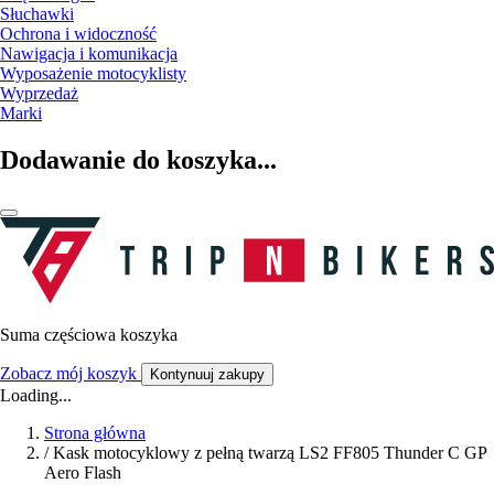
Słuchawki
Ochrona i widoczność
Nawigacja i komunikacja
Wyposażenie motocyklisty
Wyprzedaż
Marki
Dodawanie do koszyka...
Suma częściowa koszyka
Zobacz mój koszyk
Kontynuuj zakupy
Loading...
Strona główna
/
Kask motocyklowy z pełną twarzą LS2 FF805 Thunder C GP
Aero Flash