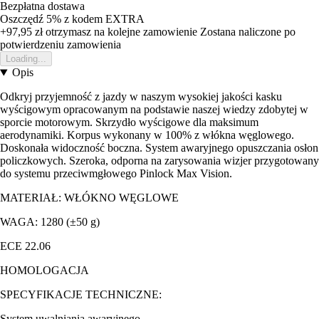
Bezpłatna dostawa
Oszczędź 5%
z kodem
EXTRA
+97,95 zł
otrzymasz na kolejne zamowienie
Zostana naliczone po
potwierdzeniu zamowienia
Loading...
Opis
Odkryj przyjemność z jazdy w naszym wysokiej jakości kasku
wyścigowym opracowanym na podstawie naszej wiedzy zdobytej w
sporcie motorowym. Skrzydło wyścigowe dla maksimum
aerodynamiki. Korpus wykonany w 100% z włókna węglowego.
Doskonała widoczność boczna. System awaryjnego opuszczania osłon
policzkowych. Szeroka, odporna na zarysowania wizjer przygotowany
do systemu przeciwmgłowego Pinlock Max Vision.
MATERIAŁ: WŁÓKNO WĘGLOWE
WAGA: 1280 (±50 g)
ECE 22.06
HOMOLOGACJA
SPECYFIKACJE TECHNICZNE:
System uwalniania awaryjnego