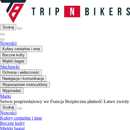
Szukaj
Nowości
Kufery centarlne i inne
Boczne kufry
Miękki bagaż
Słuchawki
Ochrona i widoczność
Nawigacja i komunikacja
Wyposażenie motocyklisty
Wyprzedaż
Marki
Serwis posprzedażowy we Francja
Bezpieczna płatność
Łatwe zwroty
Szukaj
Nowości
Kufery centarlne i inne
Boczne kufry
Miękki bagaż