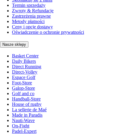
Termin sprzedaży
Zwroty & Refundacje
Zastrzeżenia prawne
Metody płatności
Ceny i opcje dostawy
Oświadczenie o ochronie prywatności
Nasze sklepy
Basket Center
Daily Bikers
Direct Running
Direct-Volley
Espace Golf
Foot-Store
Galop-Store
Golf and co
Handball-Store
House of rugby
La sellerie de Maé
Made in Paradis
Nauti-Wave
On-Fight
Padel-Expert