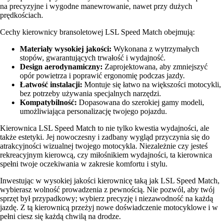
na precyzyjne i wygodne manewrowanie, nawet przy dużych
prędkościach.
Cechy kierownicy bransoletowej LSL Speed Match obejmują:
Materiały wysokiej jakości:
Wykonana z wytrzymałych
stopów, gwarantujących trwałość i wydajność.
Design aerodynamiczny:
Zaprojektowana, aby zmniejszyć
opór powietrza i poprawić ergonomię podczas jazdy.
Łatwość instalacji:
Montuje się łatwo na większości motocykli,
bez potrzeby używania specjalnych narzędzi.
Kompatybilność:
Dopasowana do szerokiej gamy modeli,
umożliwiająca personalizację twojego pojazdu.
Kierownica LSL Speed Match to nie tylko kwestia wydajności, ale
także estetyki. Jej nowoczesny i zadbany wygląd przyczynia się do
atrakcyjności wizualnej twojego motocykla. Niezależnie czy jesteś
rekreacyjnym kierowcą, czy miłośnikiem wydajności, ta kierownica
spełni twoje oczekiwania w zakresie komfortu i stylu.
Inwestując w wysokiej jakości kierownicę taką jak LSL Speed Match,
wybierasz wolność prowadzenia z pewnością. Nie pozwól, aby twój
sprzęt był przypadkowy; wybierz precyzję i niezawodność na każdą
jazdę. Z tą kierownicą przeżyj nowe doświadczenie motocyklowe i w
pełni ciesz się każdą chwilą na drodze.