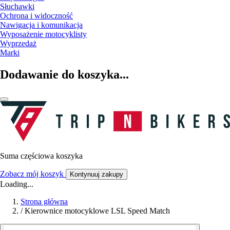
Słuchawki
Ochrona i widoczność
Nawigacja i komunikacja
Wyposażenie motocyklisty
Wyprzedaż
Marki
Dodawanie do koszyka...
Suma częściowa koszyka
Zobacz mój koszyk
Kontynuuj zakupy
Loading...
Strona główna
/
Kierownice motocyklowe LSL Speed Match