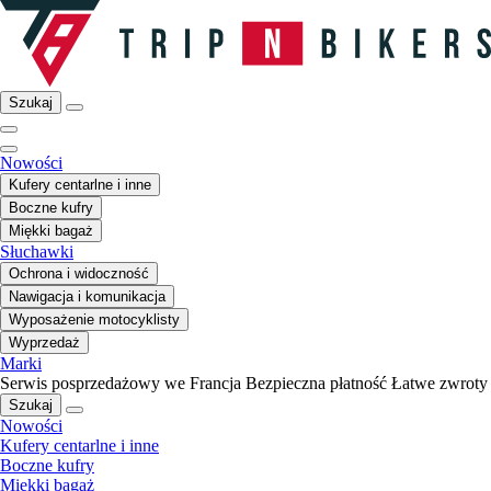
Szukaj
Nowości
Kufery centarlne i inne
Boczne kufry
Miękki bagaż
Słuchawki
Ochrona i widoczność
Nawigacja i komunikacja
Wyposażenie motocyklisty
Wyprzedaż
Marki
Serwis posprzedażowy we Francja
Bezpieczna płatność
Łatwe zwroty
Szukaj
Nowości
Kufery centarlne i inne
Boczne kufry
Miękki bagaż