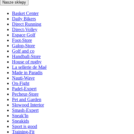
Nasze sklepy
Basket Center
Daily Bikers
Direct Running
Direct-Volley
Espace Golf
Foot-Store
Galop-Store
Golf and co
Handball-Store
House of rugby
La sellerie de Maé
Made in Paradis
Nauti-Wave
On-Fight
Padel-Expert
Pecheur-Store
Pet and Garden
Slowood Interior
Smash-Expert
Sneak'In
Sneakids
Sport is good
Training-Fit