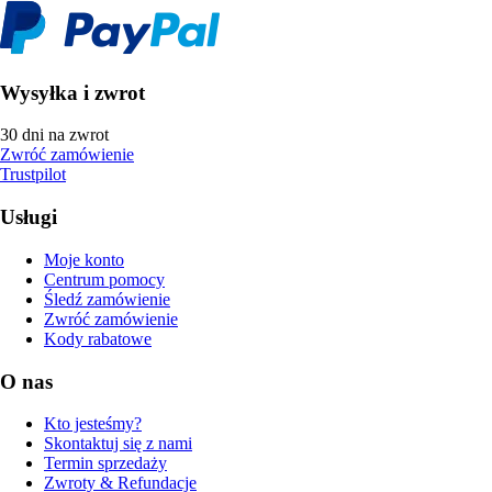
Wysyłka i zwrot
30 dni na zwrot
Zwróć zamówienie
Trustpilot
Usługi
Moje konto
Centrum pomocy
Śledź zamówienie
Zwróć zamówienie
Kody rabatowe
O nas
Kto jesteśmy?
Skontaktuj się z nami
Termin sprzedaży
Zwroty & Refundacje