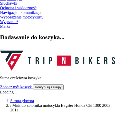
Słuchawki
Ochrona i widoczność
Nawigacja i komunikacja
Wyposażenie motocyklisty
Wyprzedaż
Marki
Dodawanie do koszyka...
Suma częściowa koszyka
Zobacz mój koszyk
Kontynuuj zakupy
Loading...
Strona główna
/
Mata do zbiornika motocykla Bagster Honda CB 1300 2003-
2011