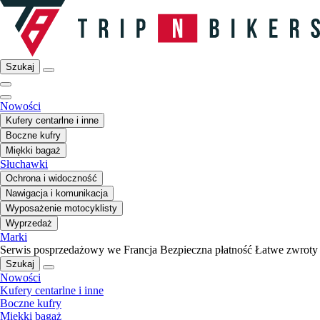
Szukaj
Nowości
Kufery centarlne i inne
Boczne kufry
Miękki bagaż
Słuchawki
Ochrona i widoczność
Nawigacja i komunikacja
Wyposażenie motocyklisty
Wyprzedaż
Marki
Serwis posprzedażowy we Francja
Bezpieczna płatność
Łatwe zwroty
Szukaj
Nowości
Kufery centarlne i inne
Boczne kufry
Miękki bagaż