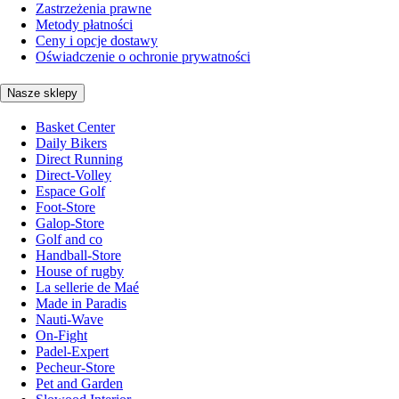
Zastrzeżenia prawne
Metody płatności
Ceny i opcje dostawy
Oświadczenie o ochronie prywatności
Nasze sklepy
Basket Center
Daily Bikers
Direct Running
Direct-Volley
Espace Golf
Foot-Store
Galop-Store
Golf and co
Handball-Store
House of rugby
La sellerie de Maé
Made in Paradis
Nauti-Wave
On-Fight
Padel-Expert
Pecheur-Store
Pet and Garden