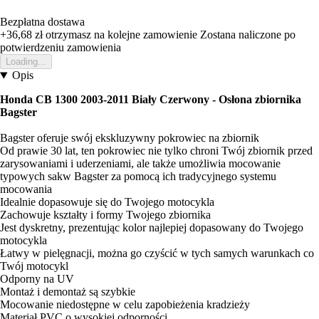
Bezpłatna dostawa
+36,68 zł
otrzymasz na kolejne zamowienie
Zostana naliczone po
potwierdzeniu zamowienia
Loading...
Opis
Honda CB 1300 2003-2011 Biały Czerwony -
Osłona zbiornika
Bagster
Bagster oferuje swój ekskluzywny pokrowiec na zbiornik
Od prawie 30 lat, ten pokrowiec nie tylko chroni Twój zbiornik przed
zarysowaniami i uderzeniami, ale także umożliwia mocowanie
typowych sakw Bagster za pomocą ich tradycyjnego systemu
mocowania
Idealnie dopasowuje się do Twojego motocykla
Zachowuje kształty i formy Twojego zbiornika
Jest dyskretny, prezentując kolor najlepiej dopasowany do Twojego
motocykla
Łatwy w pielęgnacji, można go czyścić w tych samych warunkach co
Twój motocykl
Odporny na UV
Montaż i demontaż są szybkie
Mocowanie niedostępne w celu zapobieżenia kradzieży
Materiał PVC o wysokiej odporności